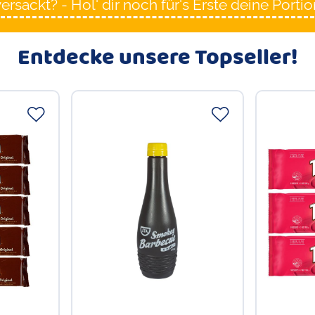
ackt? - Hol' dir noch für's Erste deine Portion
Entdecke unsere Topseller!