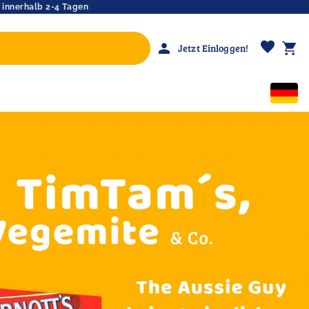
 innerhalb 2-4 Tagen
favorite
person
shopping_cart
Jetzt Einloggen!