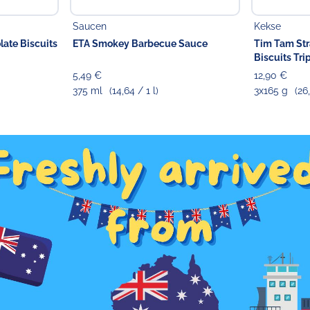
Saucen
Kekse
late Biscuits
ETA Smokey Barbecue Sauce
Tim Tam St
Biscuits Tri
5,49 €
12,90 €
375 ml
(14,64 / 1 l)
3x165 g
(26