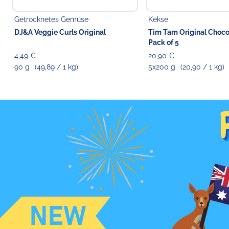
Getrocknetes Gemüse
Kekse
DJ&A Veggie Curls Original
Tim Tam Original Choco
Pack of 5
4,49 €
20,90 €
90 g
(49,89 / 1 kg)
5x200 g
(20,90 / 1 kg)