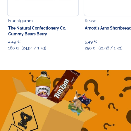
Fruchtgummi
Kekse
The Natural Confectionery Co.
Arnott's Arno Shortbrea
Gummy Bears Berry
4,49 €
5,49 €
180 g
(24,94 / 1 kg)
250 g
(21,96 / 1 kg)