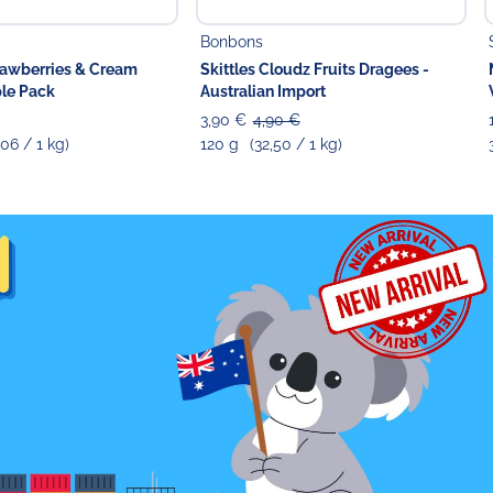
Bonbons
rawberries & Cream
Skittles Cloudz Fruits Dragees -
ple Pack
Australian Import
3,90 €
4,90 €
,06 / 1 kg)
120 g
(32,50 / 1 kg)