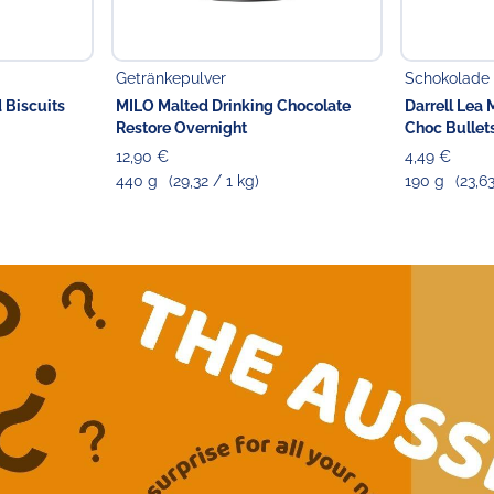
Getränkepulver
Schokolade
d Biscuits
MILO Malted Drinking Chocolate
Darrell Lea
Restore Overnight
Choc Bullet
12,90 €
4,49 €
440 g
(29,32 / 1 kg)
190 g
(23,6