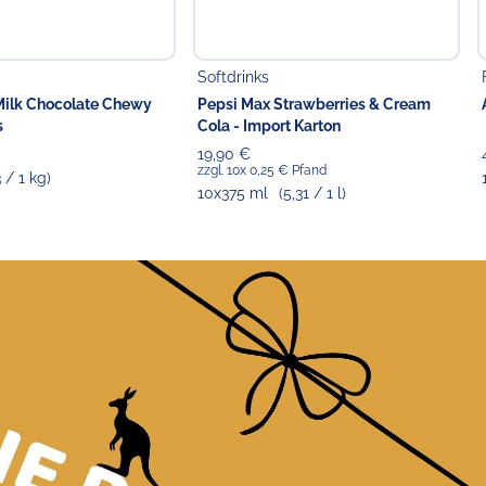
Softdrinks
 Milk Chocolate Chewy
Pepsi Max Strawberries & Cream
s
Cola - Import Karton
19,90 €
zzgl. 10x 0,25 € Pfand
3 / 1 kg)
10x375 ml
(5,31 / 1 l)