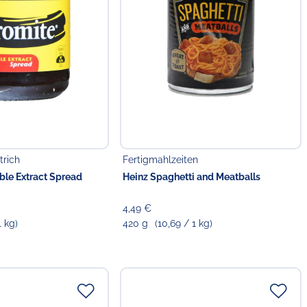
trich
Fertigmahlzeiten
ble Extract Spread
Heinz Spaghetti and Meatballs
4,49 €
1 kg)
420 g
(10,69 / 1 kg)