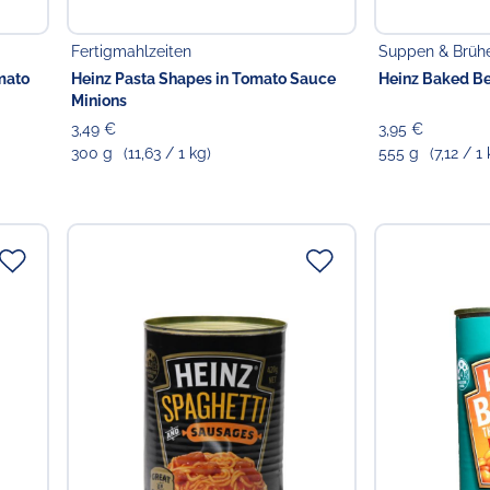
Fertigmahlzeiten
Suppen & Brüh
mato
Heinz Pasta Shapes in Tomato Sauce
Heinz Baked B
Minions
3,49 €
3,95 €
300 g
(11,63 / 1 kg)
555 g
(7,12 / 1