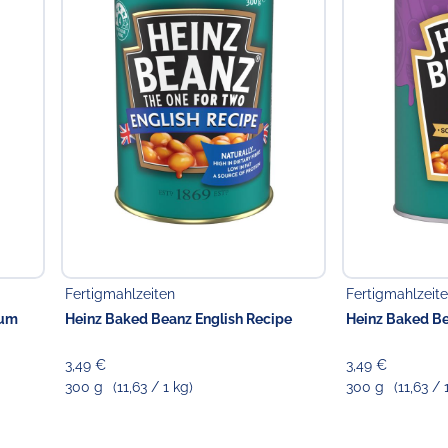
Fertigmahlzeiten
Fertigmahlzeit
ium
Heinz Baked Beanz English Recipe
Heinz Baked Be
3,49 €
3,49 €
300 g
(11,63 / 1 kg)
300 g
(11,63 / 