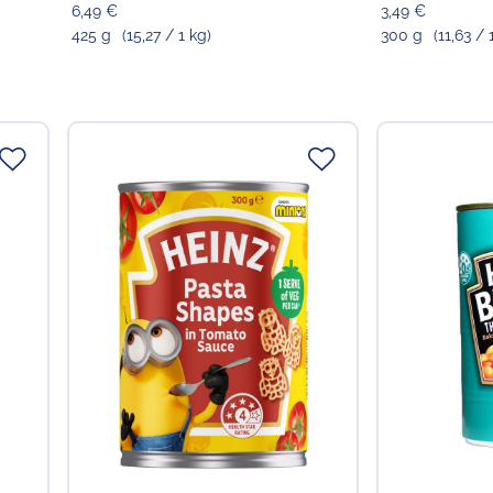
6,49 €
3,49 €
425 g
(15,27 / 1 kg)
300 g
(11,63 / 