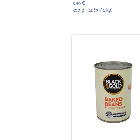
3,49 €
300 g
(11,63 / 1 kg)