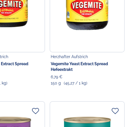
trich
Herzhafter Aufstrich
 Extract Spread
Vegemite Yeast Extract Spread
Hefeextrakt
6,79 €
1 kg)
150 g
(45,27 / 1 kg)