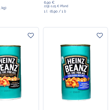
6,90 €
zzgl. 0,25 € Pfand
1 kg)
1 l
(6,90 / 1 l)