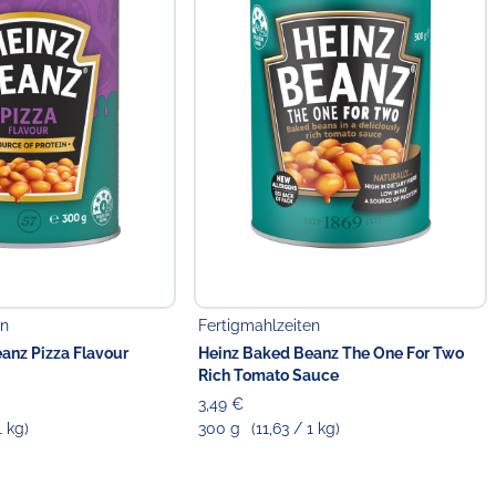
en
Fertigmahlzeiten
anz Pizza Flavour
Heinz Baked Beanz The One For Two
Rich Tomato Sauce
3,49 €
1 kg)
300 g
(11,63 / 1 kg)