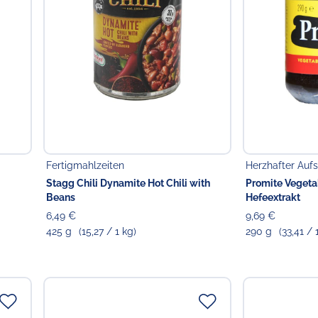
Fertigmahlzeiten
Herzhafter Aufs
Stagg Chili Dynamite Hot Chili with
Promite Vegeta
Beans
Hefeextrakt
6,49 €
9,69 €
425 g
(15,27 / 1 kg)
290 g
(33,41 / 