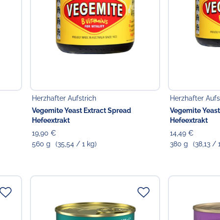
Herzhafter Aufstrich
Herzhafter Aufs
Vegemite Yeast Extract Spread
Vegemite Yeast
Hefeextrakt
Hefeextrakt
19,90 €
14,49 €
560 g
(35,54 / 1 kg)
380 g
(38,13 / 