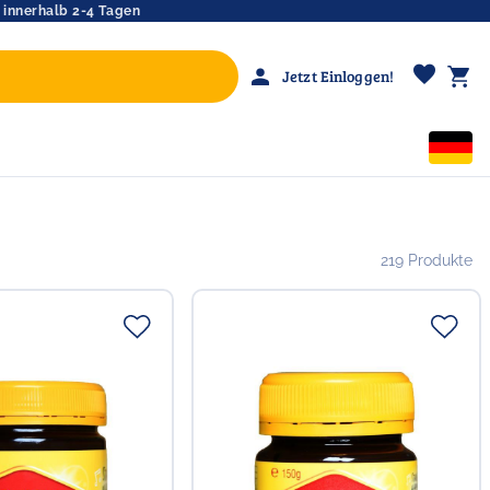
 innerhalb 2-4 Tagen
favorite
person
shopping_cart
Jetzt Einloggen!
219 Produkte