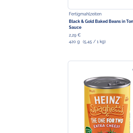
Fertigmahlzeiten
Black & Gold Baked Beans in To
Sauce
2,29 €
420 g
(5,45 / 1 kg)