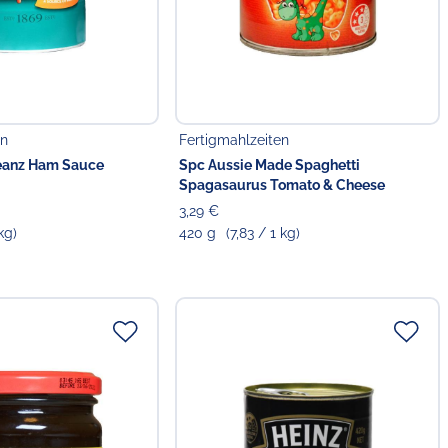
en
Fertigmahlzeiten
eanz Ham Sauce
Spc Aussie Made Spaghetti
Spagasaurus Tomato & Cheese
3,29 €
 kg)
420 g
(7,83 / 1 kg)