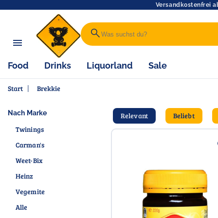
Versandkostenfrei a
search
Food
Drinks
Liquorland
Sale
Start
|
Brekkie
Nach Marke
Relevant
Beliebt
Twinings
Carman's
Weet-Bix
Heinz
Vegemite
Alle