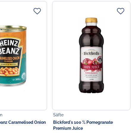
en
Säfte
eanz Caramelised Onion
Bickford's 100 % Pomegranate
Premium Juice