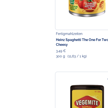
Fertigmahlzeiten
Heinz Spaghetti The One For Two
Cheesy
3,49 €
300 g
(11,63 / 1 kg)