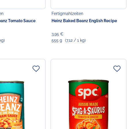
en
Fertigmahlzeiten
eanz Tomato Sauce
Heinz Baked Beanz English Recipe
3,95 €
 kg)
555 g
(7,12 / 1 kg)