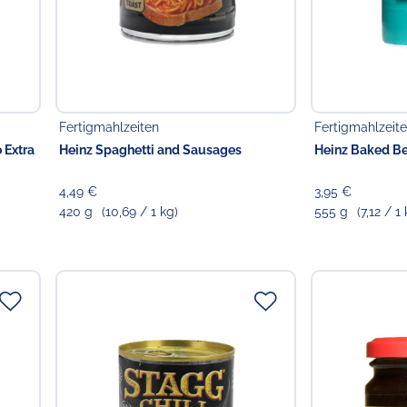
Fertigmahlzeiten
Fertigmahlzeit
 Extra
Heinz Spaghetti and Sausages
Heinz Baked B
4,49 €
3,95 €
420 g
(10,69 / 1 kg)
555 g
(7,12 / 1