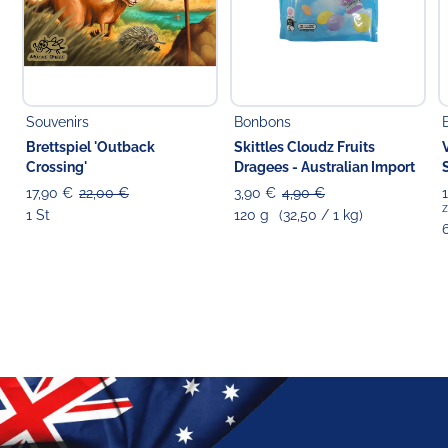
Souvenirs
Bonbons
Brettspiel 'Outback
Skittles Cloudz Fruits
Crossing'
Dragees - Australian Import
17,90 €
22,00 €
3,90 €
4,90 €
z
1 St
120 g
(32,50 / 1 kg)