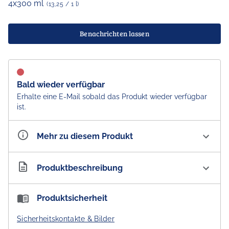
4x300 ml
(13,25 / 1 l)
Benachrichten lassen
Bald wieder verfügbar
Erhalte eine E-Mail sobald das Produkt wieder verfügbar
ist.
Mehr zu diesem Produkt
Artikelnummer
AU200266
Produktbeschreibung
23rd Street Violet Gin & Tonic Can 5.0 % vol. Fourpack
Produktsicherheit
Lebendig, dimensional und funkelnd, ein Tonic für den
Sicherheitskontakte & Bilder
anspruchsvollen Gaumen.