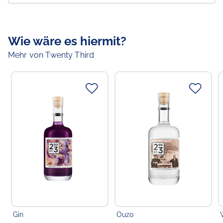
Klassische Bitterkeit und ein kalkulierter Hauch von
Süße summen zusammen mit den Riverland-
Zitrusfrüchten und Aromen unseres Signature Gins.
Wie wäre es hiermit?
VIOLET GIN & TONIC Erstklassiger Twenty Third Street
Mehr von Twenty Third
Violet Gin mit genau dem richtigen Anteil an
raffiniertem Mixer.
Kein Zucker
81 Kalorien pro Portion
glutenfrei
für Veganer geeignet
Keine künstlichen Farb- oder Aromastoffe
Kein Verkauf und keine Abgabe an Personen unter 18
Jahren!
(Versand ausschließlich per DHL-Ident-Check.)
Verantwortlicher Lebensmittelunternehmer
Choppy's Food & Non-Food GmbH
Koldingstr. 1B
Gin
Ouzo
22769 Hamburg