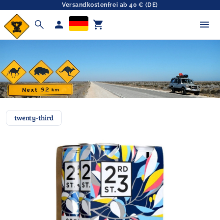
Versandkostenfrei ab 40 € (DE)
search
person
shopping_cart
twenty-third