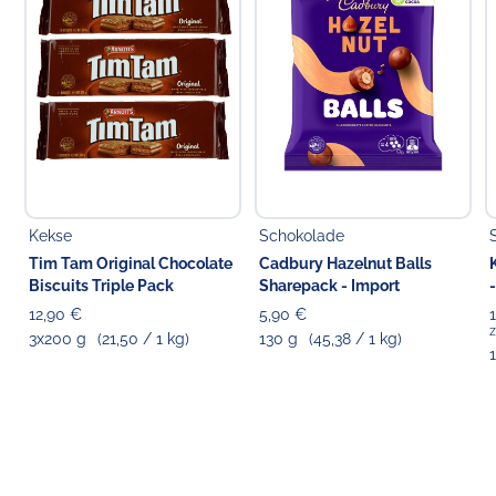
entweder zzgl. erhoben (wenn separat ausgewiesen)
oder ist bereits im Preis inkludiert (wenn nicht separat
ausgewiesen).
Verantwortlicher Lebensmittelunternehmer
Choppy's Food & Non-Food GmbH
Koldingstr. 1B
22769 Hamburg
Kekse
Schokolade
Tim Tam Original Chocolate
Cadbury Hazelnut Balls
Biscuits Triple Pack
Sharepack - Import
12,90 €
5,90 €
z
3x200 g
(21,50 / 1 kg)
130 g
(45,38 / 1 kg)