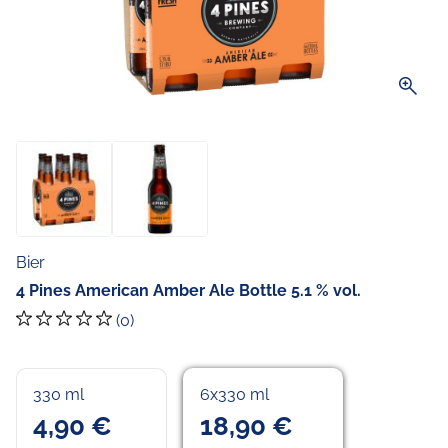
zoom_in
Bier
4 Pines American Amber Ale Bottle 5.1 % vol.
(0)
330 ml
6x330 ml
4,90 €
18,90 €