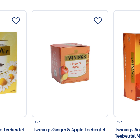
Twinings Lemon & Gin
------------------------
Twinings Australian After
Zutaten:
Schwarzer Tee
------------------------
Twinings English Breakfas
Zutaten:
Schwarzer Tee
------------------------
Twinings Irish Breakfast 
Zutaten:
Schwarzer Tee
------------------------
Twinings Lemon & Ginger 
Zutaten:
Ingwerwurzel (39 %
(10 %), Linden- und Brombe
Tee
Tee
e Teebeutel
Twinings Ginger & Apple Teebeutel
Twinings Au
Verantwortlicher Lebensmi
Teebeutel 
Choppy's Food & Non-