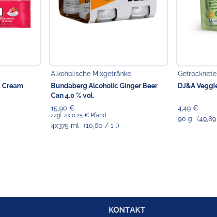
Alkoholische Mixgetränke
Getrocknet
& Cream
Bundaberg Alcoholic Ginger Beer
DJ&A Veggie
Can 4.0 % vol.
15,90 €
4,49 €
zzgl. 4x 0,25 € Pfand
90 g
(49,89
4x375 ml
(10,60 / 1 l)
KONTAKT