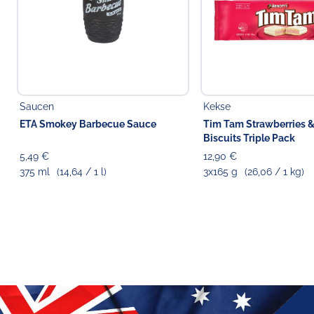
Saucen
Kekse
ETA Smokey Barbecue Sauce
Tim Tam Strawberries 
Biscuits Triple Pack
5,49 €
12,90 €
375 ml
(14,64 / 1 l)
3x165 g
(26,06 / 1 kg)