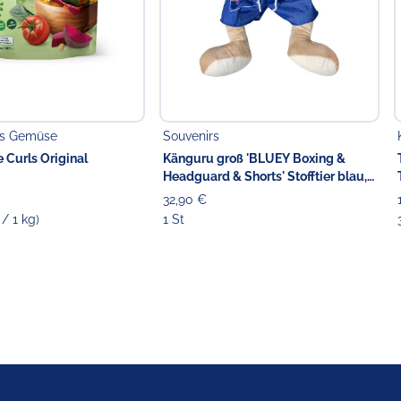
es Gemüse
Souvenirs
 Curls Original
Känguru groß 'BLUEY Boxing &
Headguard & Shorts' Stofftier blau,
42 cm
32,90 €
 / 1 kg)
1 St