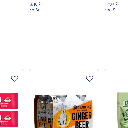
3,49 €
12,90 €
Koldingstr. 1B
22769 Hamburg
10 St
100 St