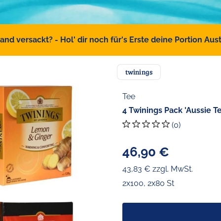
d versackt? - Hol' dir noch für's Erste deine Portion Austr
twinings
Tee
4 Twinings Pack 'Aussie Te
(0)
46,90 €
43,83 € zzgl. MwSt.
2x100, 2x80 St