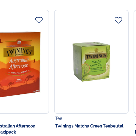
ger Teebeutel Maxipack 80 St
noon Teebeutel 100St
t Extra Strong Teebeutel Maxipack 80 St
Teebeutel Maxipack 100 St
Teebeutel Maxipack 80 St
), Zitronenaroma (18 %), Zitronengras (10 %), Zitronenschale
erblätter, Ingweraroma (3,5 %), Zitronensäure
Tee
stralian Afternoon
Twinings Matcha Green Teebeutel
ttelunternehmer
Maxipack
Food GmbH