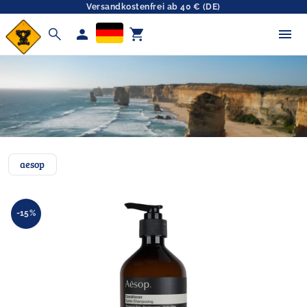
Versandkostenfrei ab 40 € (DE)
search
person
shopping_cart
aesop
-15%