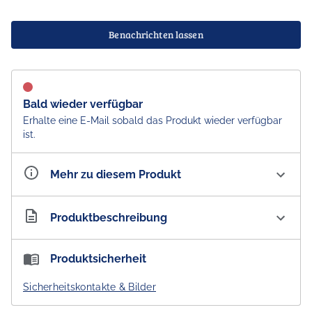
Benachrichten lassen
Bald wieder verfügbar
Erhalte eine E-Mail sobald das Produkt wieder verfügbar
ist.
Mehr zu diesem Produkt
Artikelnummer
AU300322
Produktbeschreibung
Aesop Conditioner
Produktsicherheit
Eine nährstoffreiche Spülung, angereichert mit
Sicherheitskontakte & Bilder
Aminosäuren, die die Haare weichmacht und