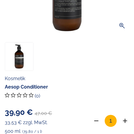
zoom_in
Kosmetik
Aesop Conditioner
(0)
39,90 €
47,00 €
33,53 € zzgl. MwSt.
500 ml
(79,80 / 1 l)