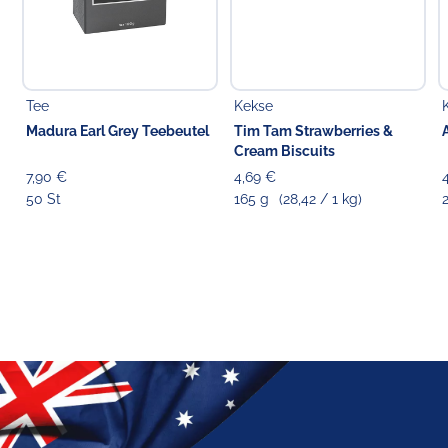
Choppy's Food & Non-Food GmbH
Koldingstr. 1B
22769 Hamburg
Deutschland
Tee
Kekse
Madura Earl Grey Teebeutel
Tim Tam Strawberries &
Cream Biscuits
7,90 €
4,69 €
50 St
165 g
(28,42 / 1 kg)