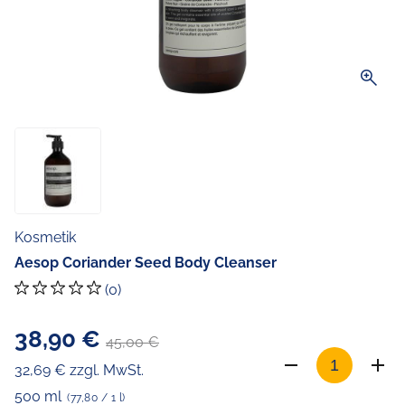
zoom_in
Kosmetik
Aesop Coriander Seed Body Cleanser
(0)
38,90 €
45,00 €
32,69 € zzgl. MwSt.
500 ml
(77,80 / 1 l)