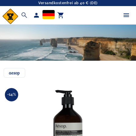
Versandkostenfrei ab 40 € (DE)
search
person
shopping_cart
aesop
-14%