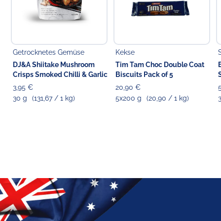
Getrocknetes Gemüse
Kekse
DJ&A Shiitake Mushroom
Tim Tam Choc Double Coat
Crisps Smoked Chilli & Garlic
Biscuits Pack of 5
3,95 €
20,90 €
30 g
(131,67 / 1 kg)
5x200 g
(20,90 / 1 kg)