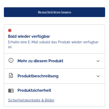
Benachrichten lassen
Bald wieder verfügbar
Erhalte eine E-Mail sobald das Produkt wieder verfügbar
ist.
Mehr zu diesem Produkt
Artikelnummer
AU300323
Produktbeschreibung
Aesop Coriander Seed Body Cleanser
Produktsicherheit
Ein stark aromatisches, leicht schäumendes Gel mit
Sicherheitskontakte & Bilder
einem einzigartigen, wärmenden Duft.