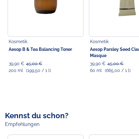
Kosmetik
Kosmetik
Aesop B & Tea Balancing Toner
Aesop Parsley Seed Cle
Masque
39,90 €
45,00 €
39,90 €
45,00 €
200 ml
(199,50 / 1 l)
60 ml
(665,00 / 1 l)
Kennst du schon?
Empfehlungen