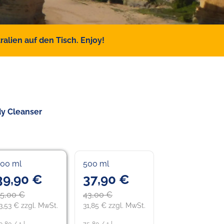
alien auf den Tisch. Enjoy!
y Cleanser
00 ml
500 ml
39,90 €
37,90 €
5,00 €
43,00 €
3,53 € zzgl. MwSt.
31,85 € zzgl. MwSt.