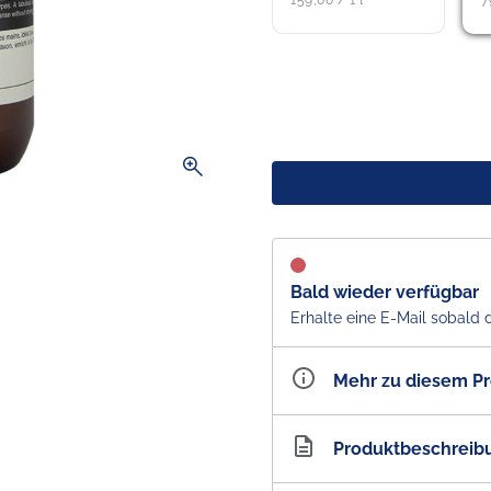
159,00 / 1 l
7
zoom_in
Bald wieder verfügbar
Erhalte eine E-Mail sobald 
Mehr zu diesem P
Artikelnummer
AU3
Produktbeschreib