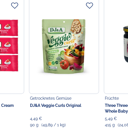
Getrocknetes Gemüse
Früchte
& Cream
DJ&A Veggie Curls Original
Three Three
Whole Baby 
4,49 €
5,49 €
90 g
(49,89 / 1 kg)
415 g
(24,0