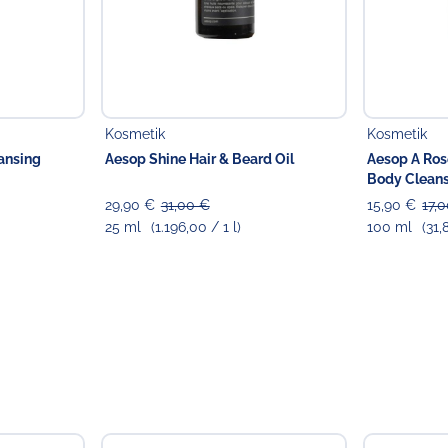
Aurantium Bergamia (Bergam
Pelargonium Graveolens Ex
Limonene, Linalool, Citrone
Verantwortlicher Lebensmi
Kosmetik
Kosmetik
Verantwortliche Person
Choppy's Food & Non-
ansing
Aesop Shine Hair & Beard Oil
Aesop A Ros
Koldingstr. 1B
Body Clean
22769 Hamburg
29,90 €
31,00 €
15,90 €
17,
Deutschland
25 ml
(1.196,00 / 1 l)
100 ml
(31,