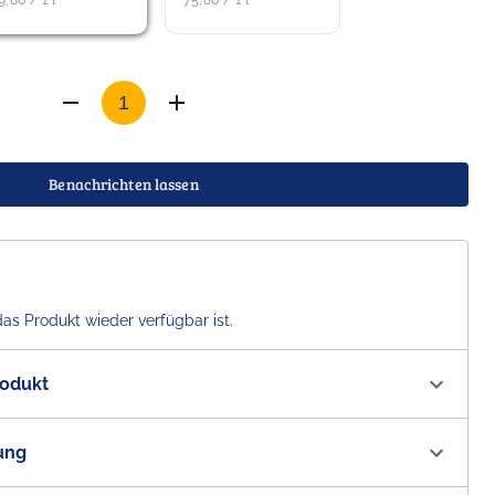
9,80 / 1 l
75,80 / 1 l
Benachrichten lassen
das Produkt wieder verfügbar ist.
rodukt
00330
ung