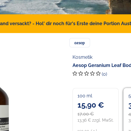
d versackt? - Hol' dir noch für's Erste deine Portion Austr
aesop
Kosmetik
Aesop Geranium Leaf Bod
(0)
100 ml
5
15,90 €
17,00 €
4
13,36 € zzgl. MwSt.
3