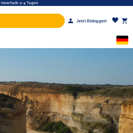
 innerhalb 2-4 Tagen
favorite
person
shopping_cart
Jetzt Einloggen!