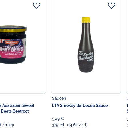
Saucen
s Australian Sweet
ETA Smokey Barbecue Sauce
Beets Beetroot
5,49 €
8 / 1 kg)
375 ml
(14,64 / 1 l)