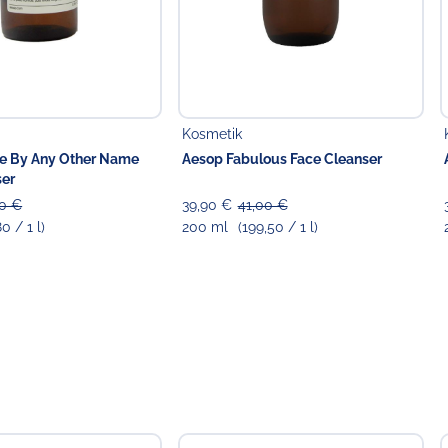
ot) Fruit Oil, Citrus Nobilis (Mandarin Orange) Peel Oil,
tract, Sodium Dehydroacetate, Polysorbate 20, Citric Acid,
llol, Geraniol
ttelunternehmer
Kosmetik
 in der EU
Food GmbH
e By Any Other Name
Aesop Fabulous Face Cleanser
ser
00 €
39,90 €
41,00 €
80 / 1 l)
200 ml
(199,50 / 1 l)