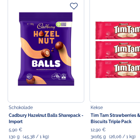
Schokolade
Kekse
Cadbury Hazelnut Balls Sharepack -
Tim Tam Strawberries 
Import
Biscuits Triple Pack
5,90 €
12,90 €
130 g
(45,38 / 1 kg)
3x165 g
(26,06 / 1 kg)