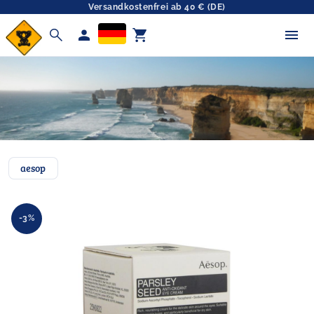
Versandkostenfrei ab 40 € (DE)
search
person
shopping_cart
aesop
-3%