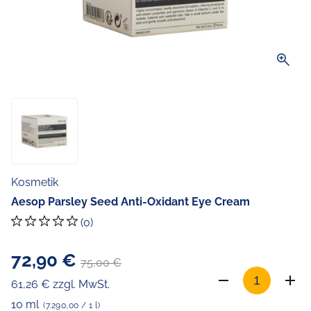
zoom_in
Kosmetik
Aesop Parsley Seed Anti-Oxidant Eye Cream
(0)
72,90 €
75,00 €
61,26 € zzgl. MwSt.
10 ml
(7.290,00 / 1 l)