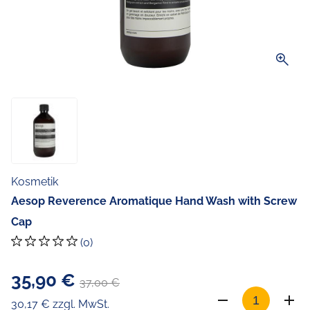
zoom_in
Kosmetik
Aesop Reverence Aromatique Hand Wash with Screw
Cap
(0)
35,90 €
37,00 €
30,17 € zzgl. MwSt.