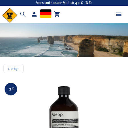
Versandkostenfrei ab 40 € (DE)
search
person
shopping_cart
aesop
-3%