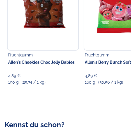
Fruchtgummi
Fruchtgummi
Allen's Cheekies Choc Jelly Babies
Allen's Berry Bunch Soft
4,89 €
4,89 €
190 g
(25,74 / 1 kg)
160 g
(30,56 / 1 kg)
Kennst du schon?