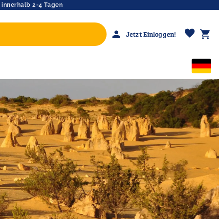
 innerhalb 2-4 Tagen
favorite
person
shopping_cart
Jetzt Einloggen!