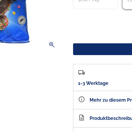
36,88 / 1 kg
23
zoom_in
1-3 Werktage
Mehr zu diesem P
Artikelnummer
AU1
Produktbeschreib