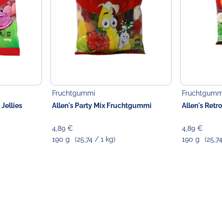
Fruchtgummi
Fruchtgumm
 Jellies
Allen's Party Mix Fruchtgummi
Allen's Retr
4,89 €
4,89 €
190 g
(25,74 / 1 kg)
190 g
(25,7