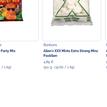
i
Bonbons
o Party Mix
Allen's XXX Mints Extra Strong Minz
Pastillen
4,89 €
4 / 1 kg)
150 g
(32,60 / 1 kg)