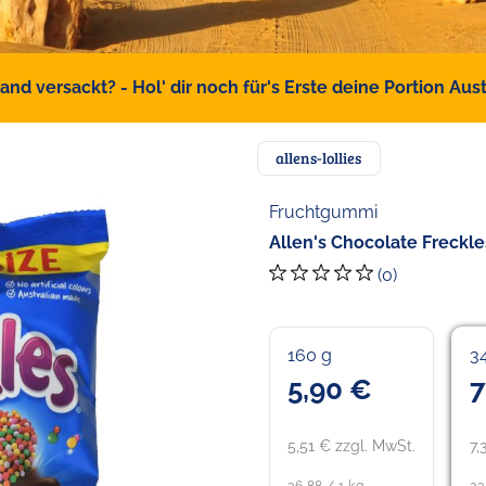
d versackt? - Hol' dir noch für's Erste deine Portion Austr
allens-lollies
Fruchtgummi
Allen's Chocolate Freckl
(0)
160 g
3
5,90 €
7
5,51 € zzgl. MwSt.
7,