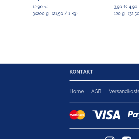
12,90 €
3,90 €
4,90
3x200 g
(21,50 / 1 kg)
120 g
(32,5
KONTAKT
Home
AGB
Versandkost