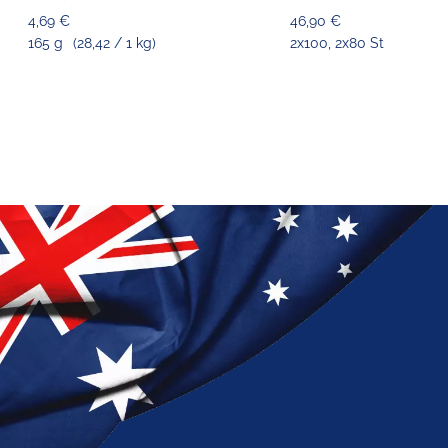
4,69 €
46,90 €
165 g
(28,42 / 1 kg)
2x100, 2x80 St