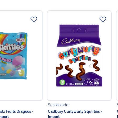
Schokolade
udz Fruits Dragees -
Cadbury Curlywurly Squirlies -
mport
Import