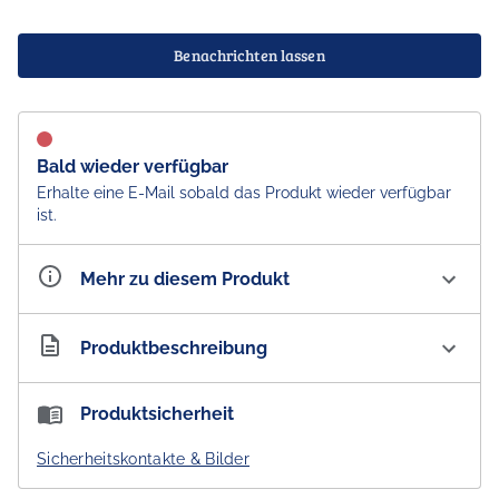
Benachrichten lassen
Bald wieder verfügbar
Erhalte eine E-Mail sobald das Produkt wieder verfügbar
ist.
Mehr zu diesem Produkt
Artikelnummer
AU300143
Produktbeschreibung
ALPeRSTeIN DeSIGNS Bowl - Teddy Gibson - Schüssel
Produktsicherheit
orangerot
Sicherheitskontakte & Bilder
Schüssel aus besonders hochwertigem Fine Bone China