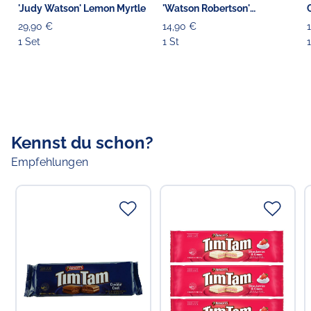
'Judy Watson' Lemon Myrtle
'Watson Robertson'
Geschirrtuch purpur
29,90 €
14,90 €
1 Set
1 St
Kennst du schon?
Empfehlungen