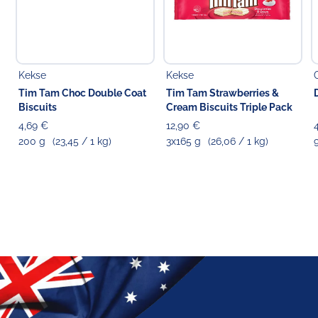
Kekse
Kekse
Tim Tam Choc Double Coat
Tim Tam Strawberries &
Biscuits
Cream Biscuits Triple Pack
4,69 €
12,90 €
200 g
(23,45 / 1 kg)
3x165 g
(26,06 / 1 kg)