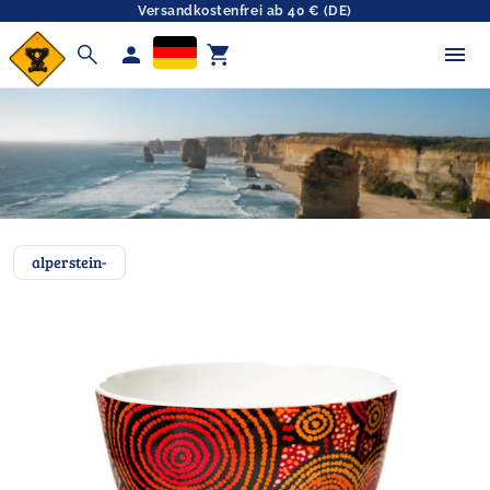
Versandkostenfrei ab 40 € (DE)
search
person
shopping_cart
alperstein-