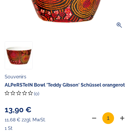
zoom_in
Souvenirs
ALPeRSTeIN Bowl 'Teddy Gibson' Schüssel orangerot
(0)
13,90 €
11,68 € zzgl. MwSt.
1 St