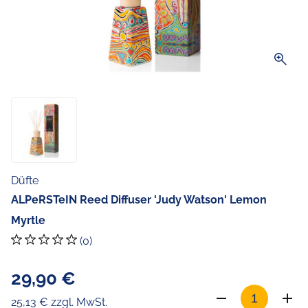
zoom_in
Düfte
ALPeRSTeIN Reed Diffuser 'Judy Watson' Lemon
Myrtle
(0)
29,90 €
25,13 € zzgl. MwSt.