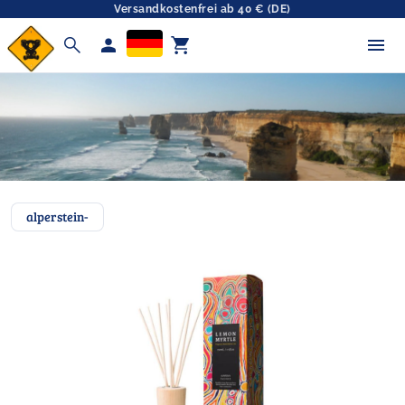
Versandkostenfrei ab 40 € (DE)
search
person
shopping_cart
alperstein-