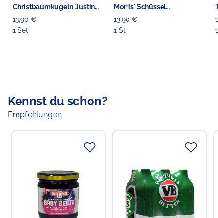
Christbaumkugeln 'Justin
Morris' Schüssel
Butler' 3er
smaragdgrün
13,90 €
13,90 €
1 Set
1 St
1
Kennst du schon?
Empfehlungen