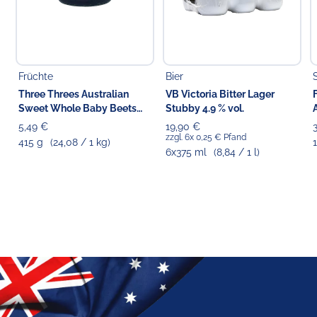
Früchte
Bier
Three Threes Australian
VB Victoria Bitter Lager
Sweet Whole Baby Beets
Stubby 4.9 % vol.
Beetroot
5,49 €
19,90 €
zzgl. 6x 0,25 € Pfand
415 g
(24,08 / 1 kg)
1
6x375 ml
(8,84 / 1 l)