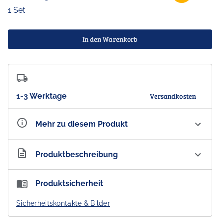
1 Set
In den Warenkorb
1-3 Werktage
Versandkosten
Mehr zu diesem Produkt
Artikelnummer
AU300163
Produktbeschreibung
ALPeRSTeIN DeSIGNS Reed Diffuser Judy Watson
Produktsicherheit
Lemon Myrtle
Sicherheitskontakte & Bilder
Zitronenmyrte Duftstäbchen Set