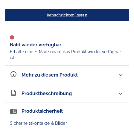
Benachrichten lassen
Bald wieder verfügbar
Erhalte eine E-Mail sobald das Produkt wieder verfügbar
ist.
Mehr zu diesem Produkt
Artikelnummer
AU300132
Produktbeschreibung
ALPeRSTeIN DeSIGNS Teller - Alma Granites - blau 18
Produktsicherheit
cm
Sicherheitskontakte & Bilder
Teller aus besonders hochwertigem Fine Bone China