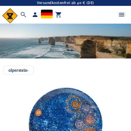
Versandkostenfrei ab 40 € (DE)
search
person
shopping_cart
alperstein-