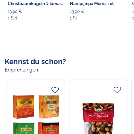
Christbaumkugeln 'Jilamara'
Nampijinpa Morris' rot
3er
13,90 €
13,90 €
1 Set
1 St
Kennst du schon?
Empfehlungen