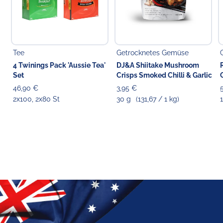
Tee
Getrocknetes Gemüse
4 Twinings Pack 'Aussie Tea'
DJ&A Shiitake Mushroom
Set
Crisps Smoked Chilli & Garlic
46,90 €
3,95 €
2x100, 2x80 St
30 g
(131,67 / 1 kg)