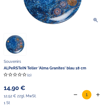
zoom_in
Souvenirs
ALPeRSTeIN Teller 'Alma Granites' blau 18 cm
(0)
14,90 €
12,52 € zzgl. MwSt.
1 St