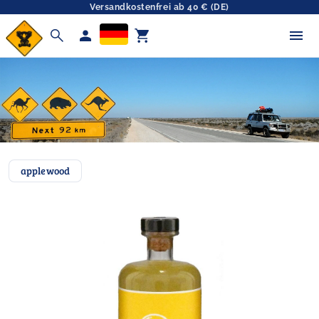
Versandkostenfrei ab 40 € (DE)
search
person
shopping_cart
applewood