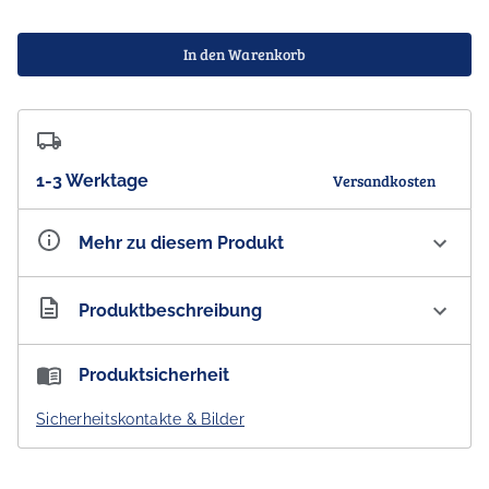
In den Warenkorb
1-3 Werktage
Versandkosten
Mehr zu diesem Produkt
Artikelnummer
AU101072
Produktbeschreibung
applewood Unico Cello Limoncello Liqueur 20 % vol.
Produktsicherheit
Dieser Limoncello (nicht Lemoncello) nimmt sich sehr
Sicherheitskontakte & Bilder
genau. Er wird nach einem streng gehüteten Rezept
hergestellt - zwei verschiedene Zitronensorten von
Südaustraliens ältester Zitrusplantage in Lennane