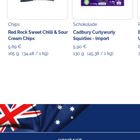
Chips
Schokolade
Red Rock Sweet Chilli & Sour
Cadbury Curlywurly
Cream Chips
Squirlies - Import
5,69 €
5,90 €
165 g
(34,48 / 1 kg)
130 g
(45,38 / 1 kg)