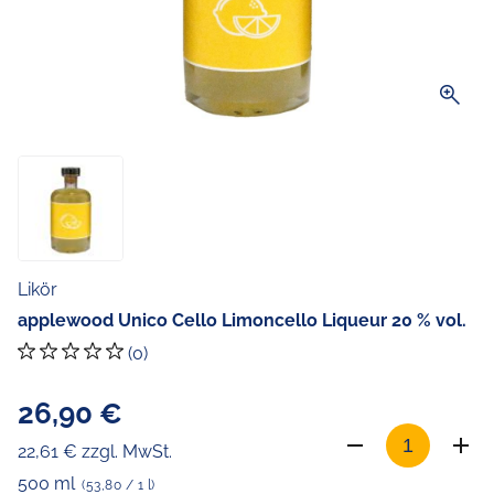
zoom_in
Likör
applewood Unico Cello Limoncello Liqueur 20 % vol.
(0)
26,90 €
22,61 € zzgl. MwSt.
500 ml
(53,80 / 1 l)