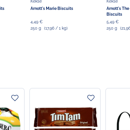
Kekse
Kekse
its
Arnott's Marie Biscuits
Arnott's The
Biscuits
4,49 €
5,49 €
250 g
(17,96 / 1 kg)
250 g
(21,9