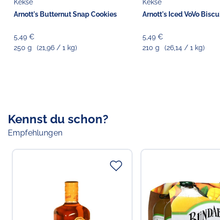
Kekse
Kekse
Arnott's Butternut Snap Cookies
Arnott's Iced VoVo Biscu
5,49 €
5,49 €
250 g
(21,96 / 1 kg)
210 g
(26,14 / 1 kg)
Kennst du schon?
Empfehlungen