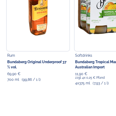
Rum
Softdrinks
Bundaberg Original Underproof 37
Bundaberg Tropical Ma
% vol.
Australian Import
69,90 €
11,90 €
zzgl. 4x 0,25 € Pfand
700 ml
(99,86 / 1 l)
4x375 ml
(7,93 / 1 l)