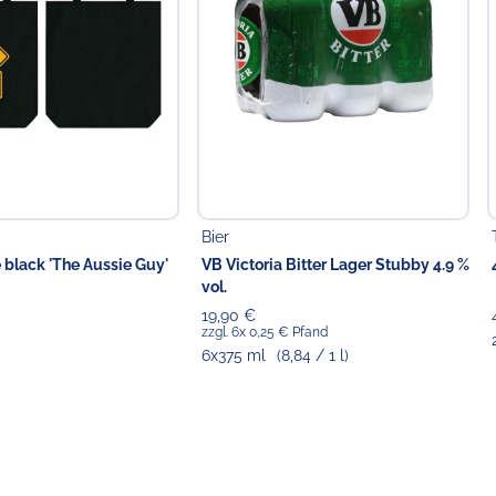
Bier
 black 'The Aussie Guy'
VB Victoria Bitter Lager Stubby 4.9 %
vol.
19,90 €
zzgl. 6x 0,25 € Pfand
6x375 ml
(8,84 / 1 l)