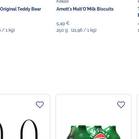
Kekse
 Original Teddy Bear
Arnott's Malt'O'Milk Biscuits
5,49 €
6 / 1 kg)
250 g
(21,96 / 1 kg)