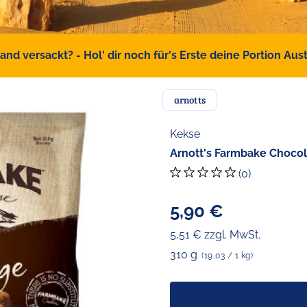
d versackt? - Hol' dir noch für's Erste deine Portion Austr
arnotts
Kekse
Arnott's Farmbake Chocol
(0)
5,90 €
5,51 € zzgl. MwSt.
310 g
(19,03 / 1 kg)