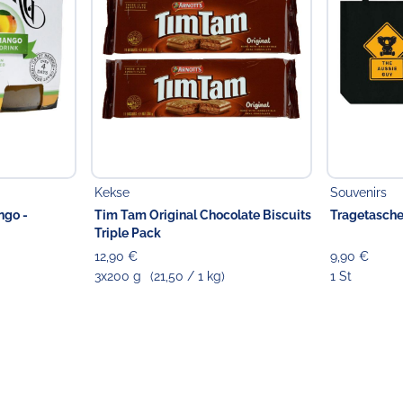
Kekse
Souvenirs
ngo -
Tim Tam Original Chocolate Biscuits
Tragetasche
Triple Pack
12,90 €
9,90 €
3x200 g
(21,50 / 1 kg)
1 St