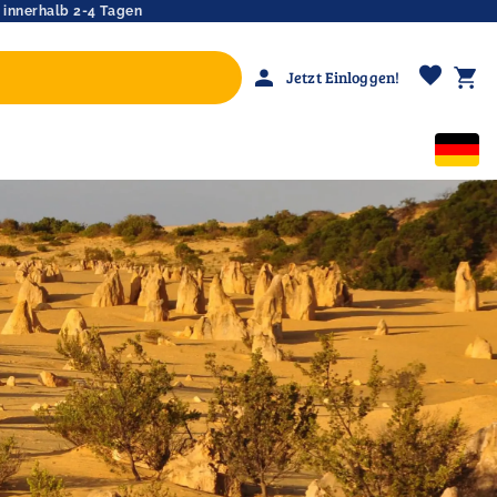
 innerhalb 2-4 Tagen
favorite
person
shopping_cart
Jetzt Einloggen!