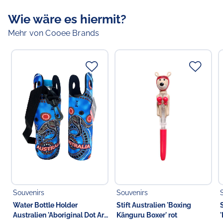
Material:
Mikrofaser
Wie wäre es hiermit?
Maße:
160 cm x 80 cm
Motiv:
Aussie! Aussie! Aussie! Oi Oi OI!
Mehr von Cooee Brands
Farbe:
grün/gelb
Verantwortlicher Lebensmittelunternehmer
Verantwortliche Person in der EU
Choppy's Food & Non-Food GmbH
Koldingstr. 1B
22769 Hamburg
Deutschland
Souvenirs
Souvenirs
Water Bottle Holder
Stift Australien 'Boxing
Australien 'Aboriginal Dot Art'
Känguru Boxer' rot