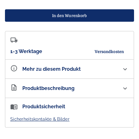
In den Warenkorb
1-3 Werktage
Versandkosten
Mehr zu diesem Produkt
Artikelnummer
AU300076
Produktbeschreibung
Farbe
diverse Farben
Beach Towel Australien - Aussie! Aussie! Aussie! Oi Oi
Produktsicherheit
OI! - Badetuch aus Mikrofaser grün/gelb, 160 cm x 80
cm
Sicherheitskontakte & Bilder
- DESIGNED IN AUSTRALIA -