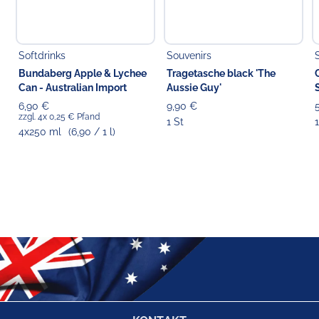
Softdrinks
Souvenirs
Bundaberg Apple & Lychee
Tragetasche black 'The
Can - Australian Import
Aussie Guy'
6,90 €
9,90 €
zzgl. 4x 0,25 € Pfand
1 St
4x250 ml
(6,90 / 1 l)