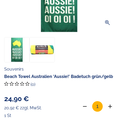
zoom_in
Souvenirs
Beach Towel Australien 'Aussie!' Badetuch grün/gelb
(0)
24,90 €
20,92 € zzgl. MwSt.
1 St