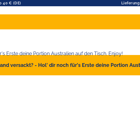
b 40 € (DE)
Lieferung
d versackt? - Hol' dir noch für's Erste deine Portion Austr