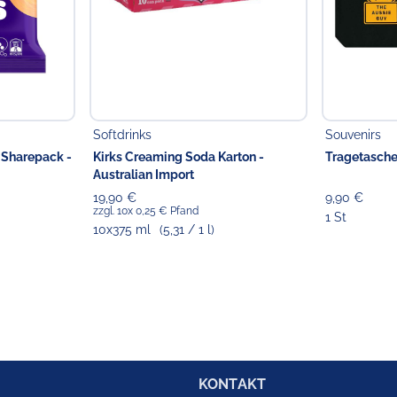
Softdrinks
Souvenirs
 Sharepack -
Kirks Creaming Soda Karton -
Tragetasche
Australian Import
19,90 €
9,90 €
zzgl. 10x 0,25 € Pfand
1 St
10x375 ml
(5,31 / 1 l)
KONTAKT