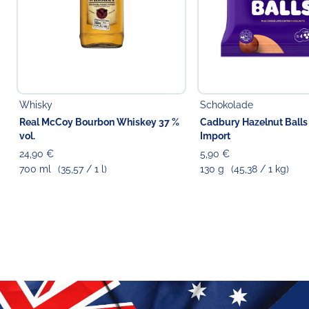
Whisky
Schokolade
Real McCoy Bourbon Whiskey 37 %
Cadbury Hazelnut Balls
vol.
Import
24,90 €
5,90 €
700 ml
(35,57 / 1 l)
130 g
(45,38 / 1 kg)