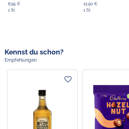
8,95 €
12,90 €
1 St
1 St
Kennst du schon?
Empfehlungen