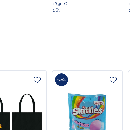
16,90 €
1 St
-20%