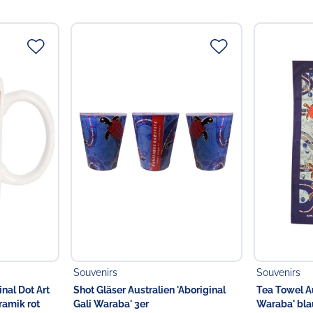
Verantwortliche Person
Choppy's Food & Non-
Koldingstr. 1B
22769 Hamburg
Deutschland
Souvenirs
Souvenirs
inal Dot Art
Shot Gläser Australien 'Aboriginal
Tea Towel Au
eramik rot
Gali Waraba' 3er
Waraba' bla