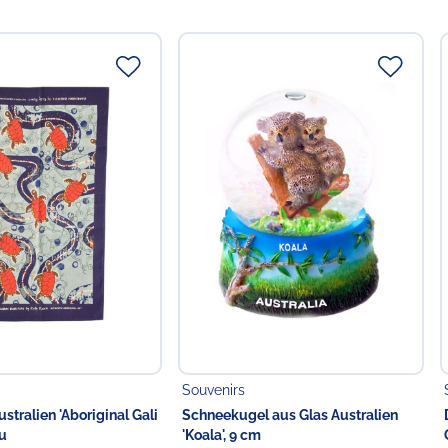
 in der EU
Food GmbH
Souvenirs
stralien 'Aboriginal Gali
Schneekugel aus Glas Australien
u
'Koala', 9 cm