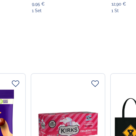
9,95 €
12,90 €
1 Set
1 St