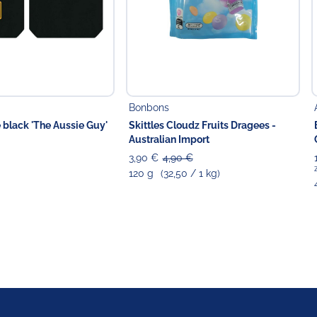
Bonbons
 black 'The Aussie Guy'
Skittles Cloudz Fruits Dragees -
Australian Import
3,90 €
4,90 €
120 g
(32,50 / 1 kg)