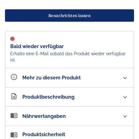
Benachrichten lassen
Bald wieder verfügbar
Erhalte eine E-Mail sobald das Produkt wieder verfügbar
ist.
Mehr zu diesem Produkt
Artikelnummer
AU101203
Produktbeschreibung
belVita Chocolate Breakfast Biscuits
Nährwertangaben
Bringt euren Morgen in Schwung mit...
belVita Frühstück
Nährwertangaben:
Produktsicherheit