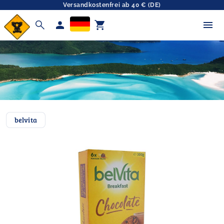
Versandkostenfrei ab 40 € (DE)
search
person
shopping_cart
belvita