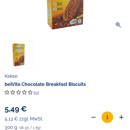
zoom_in
Kekse
belVita Chocolate Breakfast Biscuits
(0)
5,49 €
5,13 € zzgl. MwSt.
300 g
(18,30 / 1 kg)