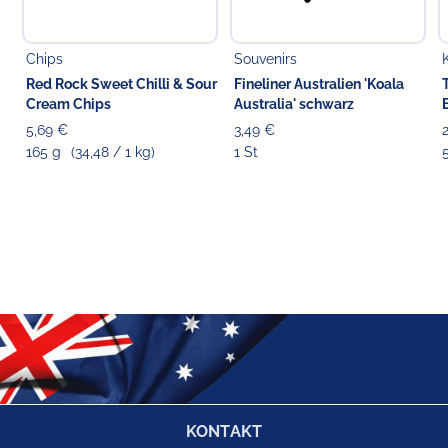
Chips
Souvenirs
Red Rock Sweet Chilli & Sour
Fineliner Australien 'Koala
Cream Chips
Australia' schwarz
5,69 €
3,49 €
165 g
(34,48 / 1 kg)
1 St
KONTAKT