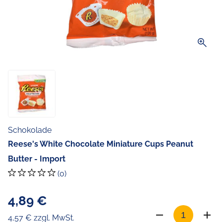
zoom_in
Schokolade
Reese's White Chocolate Miniature Cups Peanut
Butter - Import
(0)
4,89 €
4,57 € zzgl. MwSt.