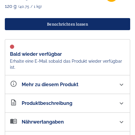
120 g
(40,75 / 1 kg)
Benachrichten lassen
Bald wieder verfügbar
Erhalte eine E-Mail sobald das Produkt wieder verfügbar
ist.
Mehr zu diesem Produkt
Artikelnummer
AU101378
Produktbeschreibung
Reese's White Chocolate Miniature Cups with Peanut
Nährwertangaben
Butter Filling - Import