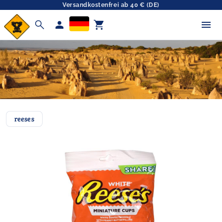
Versandkostenfrei ab 40 € (DE)
search
person
shopping_cart
reeses