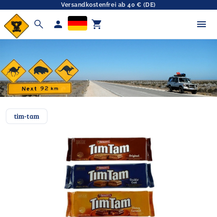
Versandkostenfrei ab 40 € (DE)
search
person
shopping_cart
tim-tam