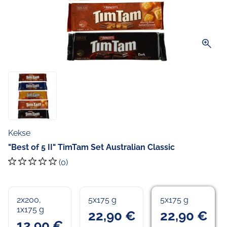
zoom_in
Kekse
"Best of 5 II" TimTam Set Australian Classic
(0)
2x200,
5x175 g
5x175 g
1x175 g
22,90 €
22,90 €
12,90 €