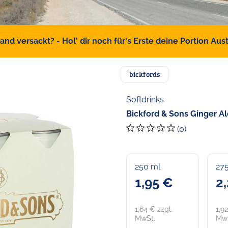
d versackt? - Hol' dir noch für's Erste deine Portion Austr
bickfords
Softdrinks
Bickford & Sons Ginger A
(0)
250 ml
27
1,95 €
2
1,64 € zzgl.
1,9
MwSt.
MwS