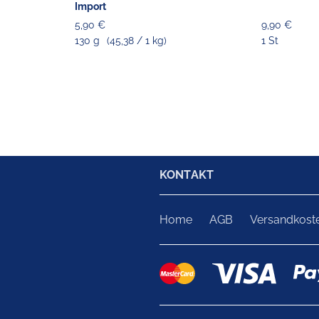
Import
5,90 €
9,90 €
130 g
(45,38 / 1 kg)
1 St
KONTAKT
Home
AGB
Versandkost