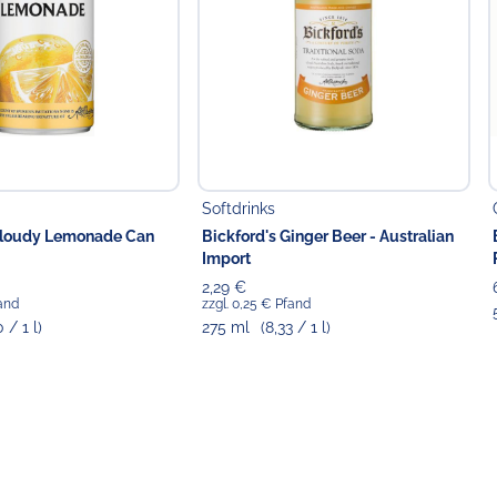
0,25 € Einwegpfand pro Flasche bzw. Dose).
egendem Angebotsformat entweder zzgl. erhoben (wenn
st bereits im Preis inkludiert (wenn nicht separat
ttelunternehmer
Food GmbH
Softdrinks
Cloudy Lemonade Can
Bickford's Ginger Beer - Australian
Import
2,29 €
fand
zzgl. 0,25 € Pfand
0 / 1 l)
275 ml
(8,33 / 1 l)