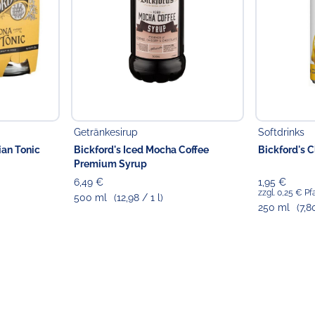
Pfandpflichtiger Artikel (
Pfand wird je nach vorli
separat ausgewiesen) oder i
ausgewiesen).
Verantwortlicher Lebensmi
Choppy's Food & Non-
Koldingstr. 1B
Getränkesirup
Softdrinks
22769 Hamburg
ian Tonic
Bickford's Iced Mocha Coffee
Bickford's 
Premium Syrup
6,49 €
1,95 €
zzgl. 0,25 € P
500 ml
(12,98 / 1 l)
250 ml
(7,8