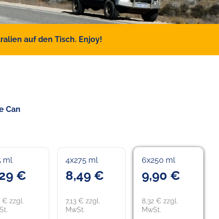
alien auf den Tisch. Enjoy!
le Can
5 ml
4x275 ml
6x250 ml
,29 €
8,49 €
9,90 €
2 € zzgl.
7,13 € zzgl.
8,32 € zzgl.
t.
MwSt.
MwSt.