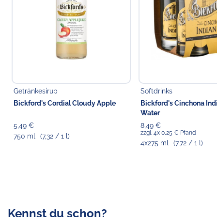
Getränkesirup
Softdrinks
Bickford's Cordial Cloudy Apple
Bickford's Cinchona Ind
Water
5,49 €
8,49 €
zzgl. 4x 0,25 € Pfand
750 ml
(7,32 / 1 l)
4x275 ml
(7,72 / 1 l)
Kennst du schon?