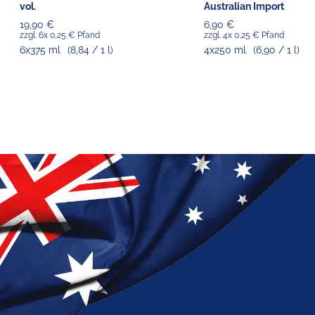
vol.
Australian Import
19,90 €
6,90 €
zzgl. 6x 0,25 € Pfand
zzgl. 4x 0,25 € Pfand
6x375 ml
(8,84 / 1 l)
4x250 ml
(6,90 / 1 l)