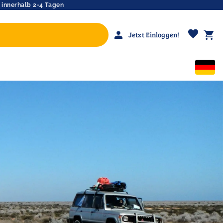
 innerhalb 2-4 Tagen
favorite
person
shopping_cart
Jetzt Einloggen!