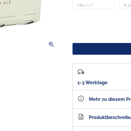
7,80 / 1 l
8,33
zoom_in
1-3 Werktage
Mehr zu diesem P
Artikelnummer
AU2
Produktbeschreib