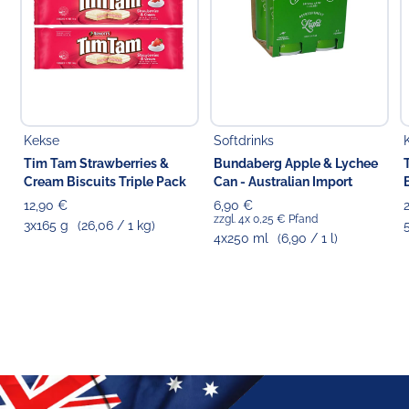
Kekse
Softdrinks
Tim Tam Strawberries &
Bundaberg Apple & Lychee
Cream Biscuits Triple Pack
Can - Australian Import
12,90 €
6,90 €
zzgl. 4x 0,25 € Pfand
3x165 g
(26,06 / 1 kg)
4x250 ml
(6,90 / 1 l)