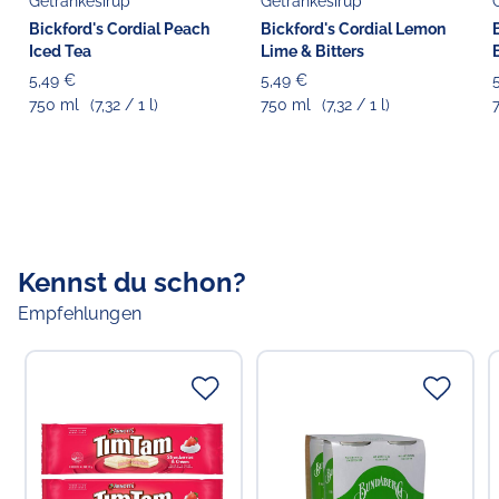
Getränkesirup
Getränkesirup
Bickford's Cordial Peach
Bickford's Cordial Lemon
Verantwortlicher Lebensmittelunternehmer
Iced Tea
Lime & Bitters
Choppy's Food & Non-Food GmbH
Koldingstr. 1B
5,49 €
5,49 €
22769 Hamburg
750 ml
(7,32 / 1 l)
750 ml
(7,32 / 1 l)
Kennst du schon?
Empfehlungen