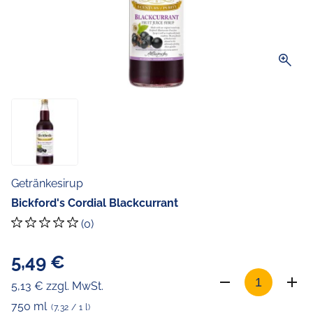
zoom_in
Getränkesirup
Bickford's Cordial Blackcurrant
(0)
5,49 €
5,13 € zzgl. MwSt.
750 ml
(7,32 / 1 l)