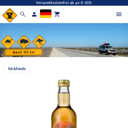
Versandkostenfrei ab 40 € (DE)
search
person
shopping_cart
bickfords