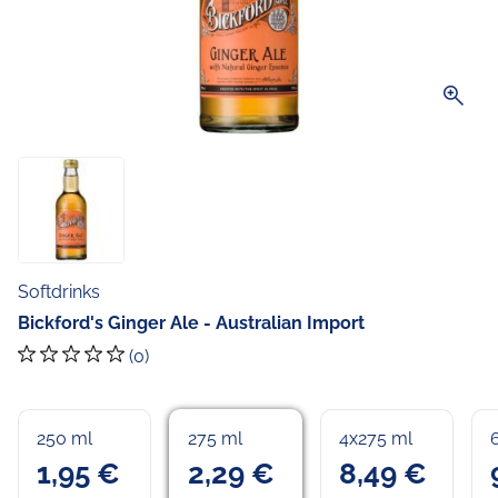
zoom_in
Softdrinks
Bickford's Ginger Ale - Australian Import
(0)
250 ml
275 ml
4x275 ml
1,95 €
2,29 €
8,49 €