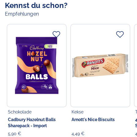
Kennst du schon?
Choppy's Food & Non-Food GmbH
Koldingstr. 1B
Empfehlungen
22769 Hamburg
Schokolade
Kekse
Cadbury Hazelnut Balls
Arnott's Nice Biscuits
Sharepack - Import
5,90 €
4,49 €