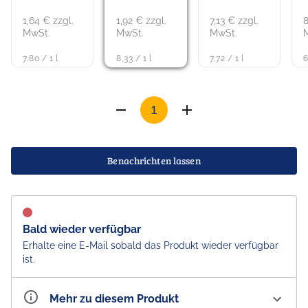
1,64 € zzgl.
1,92 € zzgl.
7,13 € zzgl.
8
MwSt.
MwSt.
MwSt.
7,80 / 1 l
8,33 / 1 l
7,72 / 1 l
6
Benachrichten lassen
Bald wieder verfügbar
Erhalte eine E-Mail sobald das Produkt wieder verfügbar
ist.
Mehr zu diesem Produkt