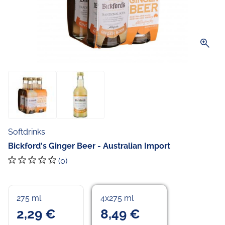
zoom_in
Softdrinks
Bickford's Ginger Beer - Australian Import
(0)
275 ml
4x275 ml
2,29 €
8,49 €