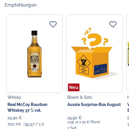
Empfehlungen
Verantwortlicher Lebensmittelunternehmer
Choppy's Food & Non-Food GmbH
Koldingstr. 1B
22769 Hamburg
Neu
Whisky
Boxen & Sets
Real McCoy Bourbon
Aussie Surprise-Box August
Whiskey 37 % vol.
24,90 €
29,90 €
zzgl. 1x 0,25 € Pfand
700 ml
(35,57 / 1 l)
1 Set