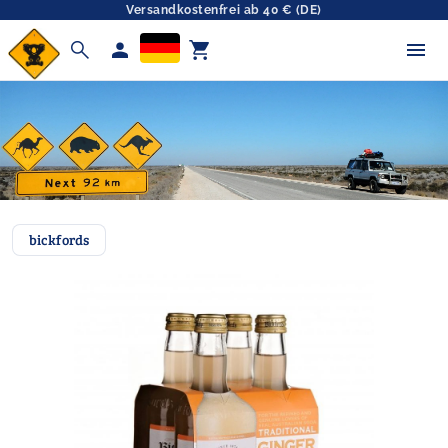
Versandkostenfrei ab 40 € (DE)
search
person
shopping_cart
bickfords