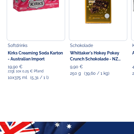
Softdrinks
Schokolade
Kirks Creaming Soda Karton
Whittaker's Hokey Pokey
- Australian Import
Crunch Schokolade - NZ
Import
19,90 €
9,90 €
zzgl. 10x 0,25 € Pfand
250 g
(39,60 / 1 kg)
10x375 ml
(5,31 / 1 l)