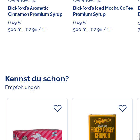
Getränkesirup
Getränkesirup
22769 Hamburg
Bickford's Aromatic
Bickford's Iced Mocha Coffee
Cinnamon Premium Syrup
Premium Syrup
6,49 €
6,49 €
500 ml
(12,98 / 1 l)
500 ml
(12,98 / 1 l)
Kennst du schon?
Empfehlungen