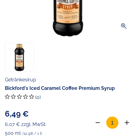
zoom_in
Getränkesirup
Bickford's Iced Caramel Coffee Premium Syrup
(0)
6,49 €
6,07 € zzgl. MwSt.
500 ml
(12,98 / 1 l)