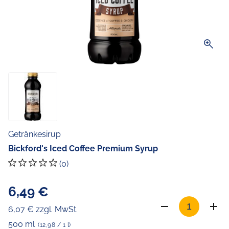
zoom_in
Getränkesirup
Bickford's Iced Coffee Premium Syrup
(0)
6,49 €
6,07 € zzgl. MwSt.
500 ml
(12,98 / 1 l)