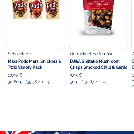
Schokolade
Getrocknetes Gemüse
Mars Pods Mars, Snickers &
DJ&A Shiitake Mushroom
Twix Variety Pack
Crisps Smoked Chilli & Garlic
18,90 €
3,95 €
z
3x160 g
(39,38 / 1 kg)
30 g
(131,67 / 1 kg)