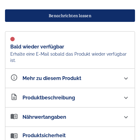
Benachrichten lassen
Bald wieder verfügbar
Erhalte eine E-Mail sobald das Produkt wieder verfügbar
ist.
Mehr zu diesem Produkt
Artikelnummer
AU100187
Produktbeschreibung
Bickford's Iced Coffee Flavoured Premium Syrup
Nährwertangaben
Getränkesirup
BICKFORD's - SINCE 1874 - A CENTURY OF PURITY
Nährwertangaben:
Produktsicherheit