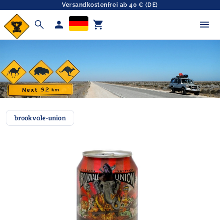
Versandkostenfrei ab 40 € (DE)
search
person
shopping_cart
brookvale-union