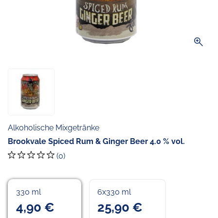
zoom_in
Alkoholische Mixgetränke
Brookvale Spiced Rum & Ginger Beer 4.0 % vol.
(0)
330 ml
6x330 ml
4,90 €
25,90 €