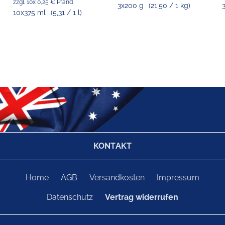
zzgl. 10x 0,25 € Pfand
3x200 g
(21,50 / 1 kg)
10x375 ml
(5,31 / 1 l)
KONTAKT
Home
AGB
Versandkosten
Impressum
Datenschutz
Vertrag widerrufen