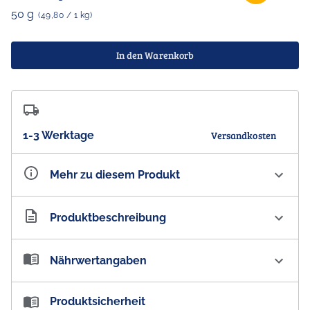
50 g
(49,80 / 1 kg)
In den Warenkorb
1-3 Werktage
Versandkosten
Mehr zu diesem Produkt
Artikelnummer
AU100410
Produktbeschreibung
Buderim Ginger, Honey & Lemon Chews Ingwer
Nährwertangaben
Kaubonbons
Wie alle guten Dinge von Buderim Ginger sind die
Nährwertangaben:
Produktsicherheit