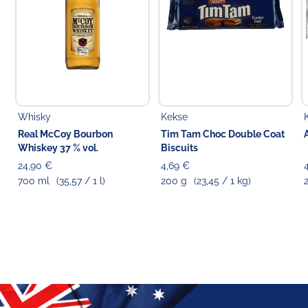
Whisky
Kekse
Real McCoy Bourbon
Tim Tam Choc Double Coat
Whiskey 37 % vol.
Biscuits
24,90 €
4,69 €
700 ml
(35,57 / 1 l)
200 g
(23,45 / 1 kg)