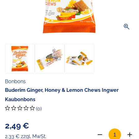
zoom_in
Bonbons
Buderim Ginger, Honey & Lemon Chews Ingwer
Kaubonbons
(0)
2,49 €
2,33 € zzgl. MwSt.