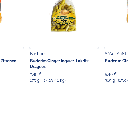
Verantwortlicher Lebensmi
Buderim Ginger Sales 
Zum Reiherhorst 6
21435 Stelle
Germany
Telefon: + 49 - 4174-59 6
Telefax: + 49 - 4174-59 6
e-Mail:
buderim@ingwer.
Bonbons
Süßer Aufstr
Zitronen-
Buderim Ginger Ingwer-Lakritz-
Buderim Gin
Dragees
2,49 €
5,49 €
175 g
(14,23 / 1 kg)
365 g
(15,0