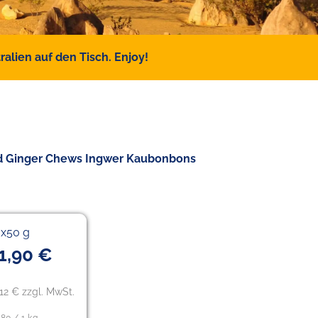
alien auf den Tisch. Enjoy!
end Ginger Chews Ingwer Kaubonbons
0x50 g
1,90 €
,12 € zzgl. MwSt.