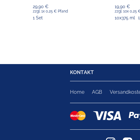
29,90 €
19,90 €
zzgl. 1x 0,25 € Pfand
zzgl. 10x 0,25
1 Set
10x375 ml
(
KONTAKT
Home
AGB
Versandkost