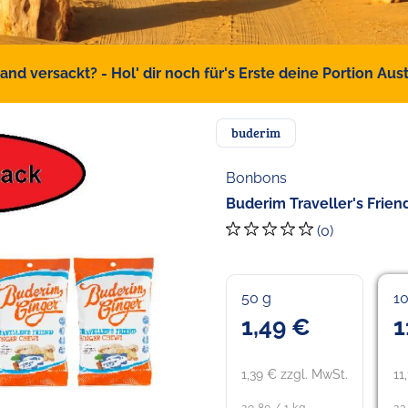
d versackt? - Hol' dir noch für's Erste deine Portion Austr
buderim
Bonbons
Buderim Traveller's Fri
(0)
50 g
1
1,49 €
1
1,39 € zzgl. MwSt.
11