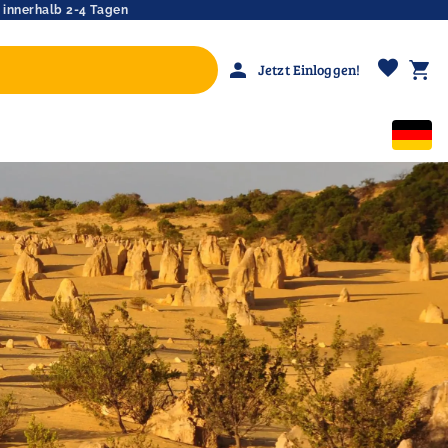
 innerhalb 2-4 Tagen
favorite
person
shopping_cart
Jetzt Einloggen!