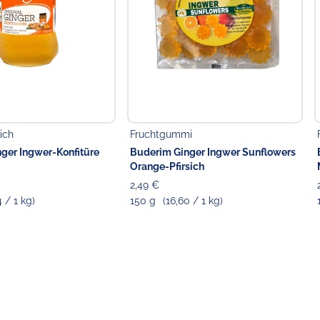
ttelunternehmer
GmbH
6-3
6-59
de
ich
Fruchtgummi
ger Ingwer-Konfitüre
Buderim Ginger Ingwer Sunflowers
Orange-Pfirsich
2,49 €
4 / 1 kg)
150 g
(16,60 / 1 kg)