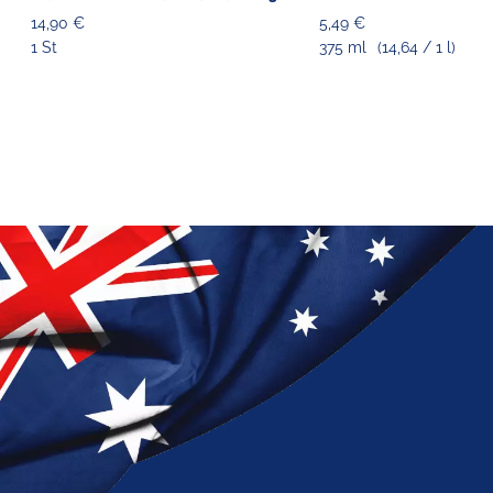
cm
14,90 €
5,49 €
1 St
375 ml
(14,64 / 1 l)