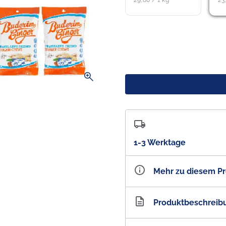
29,80 / 1 kg
23
zoom_in
1-3 Werktage
Mehr zu diesem P
Artikelnummer
AU2
Produktbeschreib