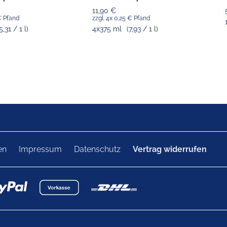
11,90 €
 € Pfand
zzgl. 4x 0,25 € Pfand
5,31 / 1 l)
4x375 ml
(7,93 / 1 l)
en
Impressum
Datenschutz
Vertrag widerrufen