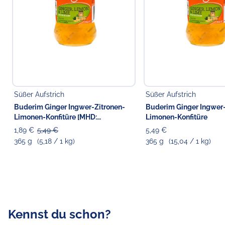
Süßer Aufstrich
Süßer Aufstrich
Buderim Ginger Ingwer-Zitronen-
Buderim Ginger Ingwer-
Limonen-Konfitüre [MHD:
Limonen-Konfitüre
28.04.2026]
1,89 €
5,49 €
5,49 €
365 g
(5,18 / 1 kg)
365 g
(15,04 / 1 kg)
Kennst du schon?