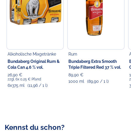
(Versand ausschließlich per DHL-Ident-Check.)
Pfandpflichtiger Artikel (0,25 € Einwegpfand pro
Flasche bzw. Dose).
Pfand wird je nach vorliegendem Angebotsformat
entweder zzgl. erhoben (wenn separat ausgewiesen)
oder ist bereits im Preis inkludiert (wenn nicht separat
ausgewiesen).
Alkoholische Mixgetränke
Rum
Bundaberg Original Rum &
Bundaberg Extra Smooth
Verantwortlicher Lebensmittelunternehmer
Cola Can 4.6 % vol.
Triple Filtered Red 37 % vol.
Choppy's Food & Non-Food GmbH
Koldingstr. 1B
26,90 €
89,90 €
zzgl. 6x 0,25 € Pfand
z
22769 Hamburg
1000 ml
(89,90 / 1 l)
6x375 ml
(11,96 / 1 l)
Kennst du schon?