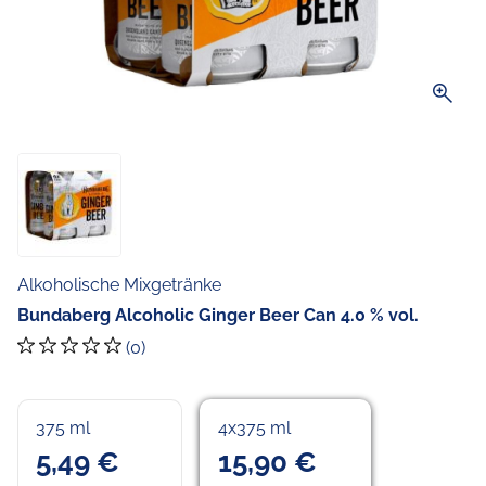
zoom_in
Alkoholische Mixgetränke
Bundaberg Alcoholic Ginger Beer Can 4.0 % vol.
(0)
375 ml
4x375 ml
5,49 €
15,90 €