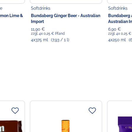
ke
Softdrinks
Softdrinks
Verantwortlicher Lebensmi
Choppy's Food & Non-
emon Lime &
Bundaberg Ginger Beer - Australian
Bundaberg A
Koldingstr. 1B
Import
Australian I
22769 Hamburg
11,90 €
6,90 €
zzgl. 4x 0,25 € Pfand
zzgl. 4x 0,25 
4x375 ml
(7,93 / 1 l)
4x250 ml
(