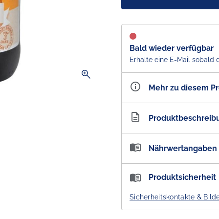
Bald wieder verfügbar
Erhalte eine E-Mail sobald 
zoom_in
Mehr zu diesem P
Artikelnummer
AU1
Produktbeschreib
Bundaberg Diet Ginger Bee
Nährwertangaben
Australias favourite Ginge
Nährwertangaben:
Produktsicherheit
Der unübertroffene Gesch
Portionen pro Packung: 1 /
einheimischem australisch
Sicherheitskontakte & Bild
Farm. Bundabergs Braumeis
Brennwert
Familienrezept, das seit 4