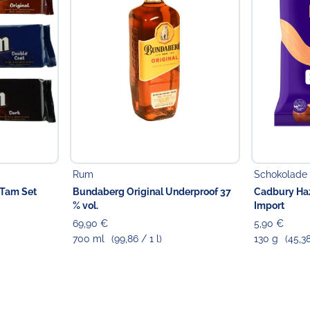
Rum
Schokolade
mTam Set
Bundaberg Original Underproof 37
Cadbury Haz
% vol.
Import
69,90 €
5,90 €
700 ml
(99,86 / 1 l)
130 g
(45,3