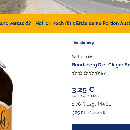
d versackt? - Hol' dir noch für's Erste deine Portion Austr
bundaberg
Softdrinks
Bundaberg Diet Ginger Bee
(0)
3,29 €
zzgl. 0,25 € Pfand
2,76 € zzgl. MwSt.
375 ml
(8,77 / 1 l)