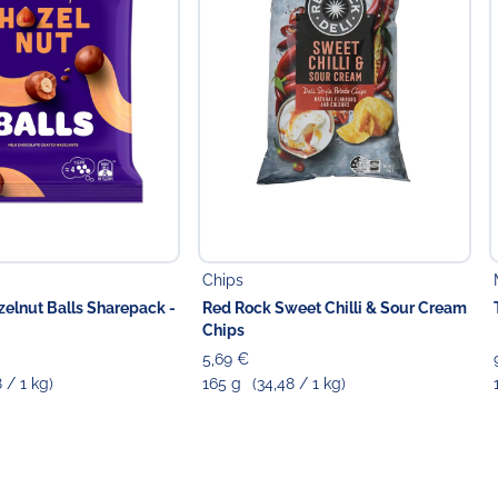
Chips
elnut Balls Sharepack -
Red Rock Sweet Chilli & Sour Cream
Chips
5,69 €
8 / 1 kg)
165 g
(34,48 / 1 kg)