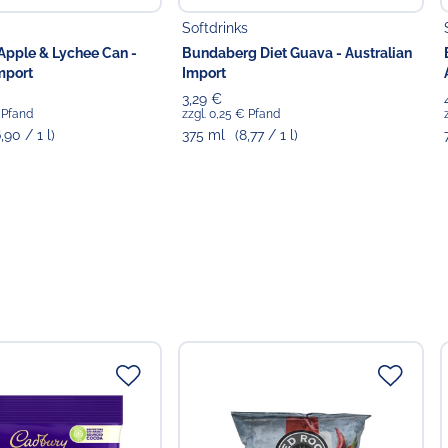
Softdrinks
ttelunternehmer
Food GmbH
pple & Lychee Can -
Bundaberg Diet Guava - Australian
mport
Import
3,29 €
€ Pfand
zzgl. 0,25 € Pfand
6,90 / 1 l)
375 ml
(8,77 / 1 l)