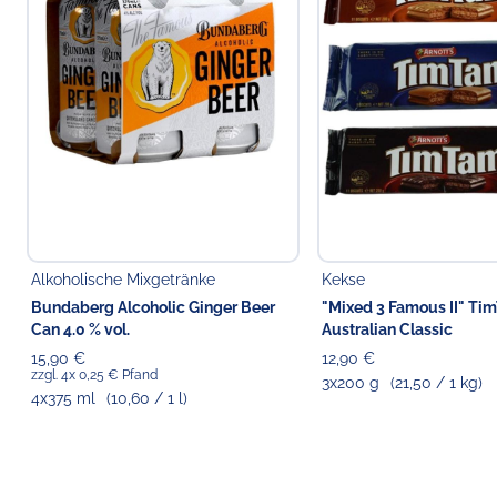
Alkoholische Mixgetränke
Kekse
Bundaberg Alcoholic Ginger Beer
"Mixed 3 Famous II" Ti
Can 4.0 % vol.
Australian Classic
15,90 €
12,90 €
zzgl. 4x 0,25 € Pfand
3x200 g
(21,50 / 1 kg)
4x375 ml
(10,60 / 1 l)