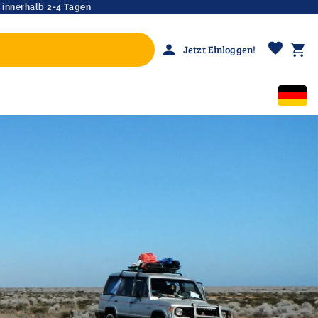
 innerhalb 2-4 Tagen
favorite
person
shopping_cart
Jetzt Einloggen!