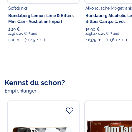
Softdrinks
Alkoholische Mixgeträn
Bundaberg Lemon, Lime & Bitters
Bundaberg Alcoholic L
Mini Can - Australian Import
Bitters Can 4.0 % vol.
2,29 €
15,90 €
zzgl. 0,25 € Pfand
zzgl. 4x 0,25 € Pfand
200 ml
(11,45 / 1 l)
4x375 ml
(10,60 / 1 l)
Kennst du schon?
Empfehlungen