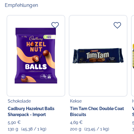
Empfehlungen
Schokolade
Kekse
Cadbury Hazelnut Balls
Tim Tam Choc Double Coat
Sharepack - Import
Biscuits
5,90 €
4,69 €
130 g
(45,38 / 1 kg)
200 g
(23,45 / 1 kg)