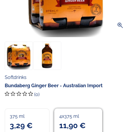
zoom_in
Softdrinks
Bundaberg Ginger Beer - Australian Import
(0)
375 ml
4x375 ml
3,29 €
11,90 €