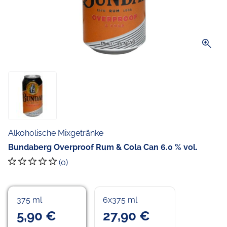
zoom_in
Alkoholische Mixgetränke
Bundaberg Overproof Rum & Cola Can 6.0 % vol.
(0)
375 ml
6x375 ml
5,90 €
27,90 €