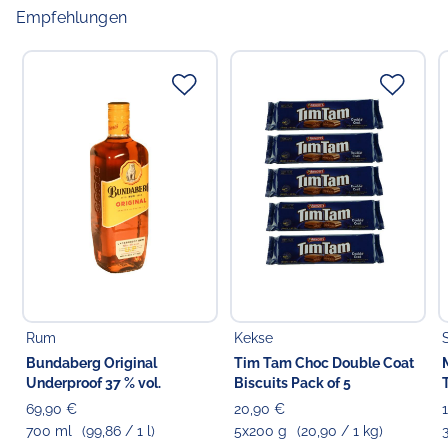
Empfehlungen
Rum
Kekse
Bundaberg Original
Tim Tam Choc Double Coat
Underproof 37 % vol.
Biscuits Pack of 5
69,90 €
20,90 €
700 ml
(99,86 / 1 l)
5x200 g
(20,90 / 1 kg)