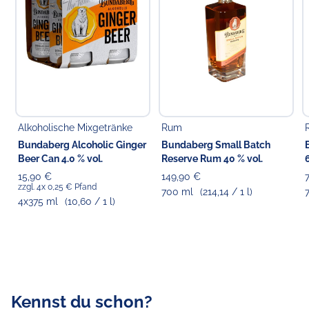
Choppy's Food & Non-Food GmbH
Koldingstr. 1B
22769 Hamburg
Alkoholische Mixgetränke
Rum
Bundaberg Alcoholic Ginger
Bundaberg Small Batch
Beer Can 4.0 % vol.
Reserve Rum 40 % vol.
15,90 €
149,90 €
zzgl. 4x 0,25 € Pfand
700 ml
(214,14 / 1 l)
4x375 ml
(10,60 / 1 l)
Kennst du schon?