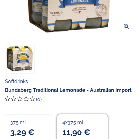
zoom_in
Softdrinks
Bundaberg Traditional Lemonade - Australian Import
(0)
375 ml
4x375 ml
3,29 €
11,90 €