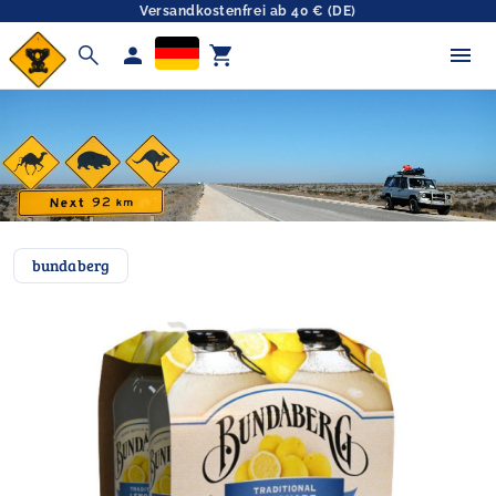
Versandkostenfrei ab 40 € (DE)
search
person
shopping_cart
bundaberg