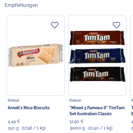
Empfehlungen
Kekse
Kekse
Arnott's Nice Biscuits
"Mixed 3 Famous II" TimTam
Set Australian Classic
4,49 €
12,90 €
250 g
(17,96 / 1 kg)
3x200 g
(21,50 / 1 kg)