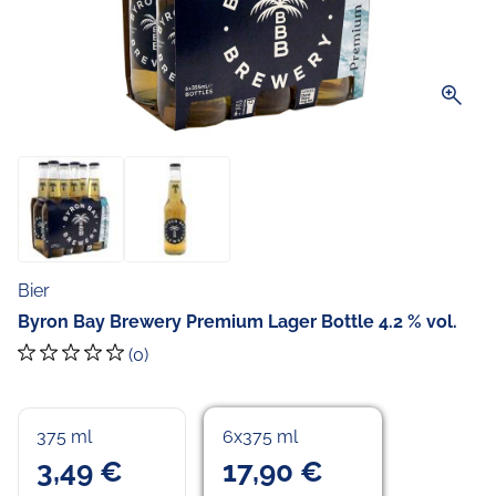
zoom_in
Bier
Byron Bay Brewery Premium Lager Bottle 4.2 % vol.
(0)
375 ml
6x375 ml
3,49 €
17,90 €