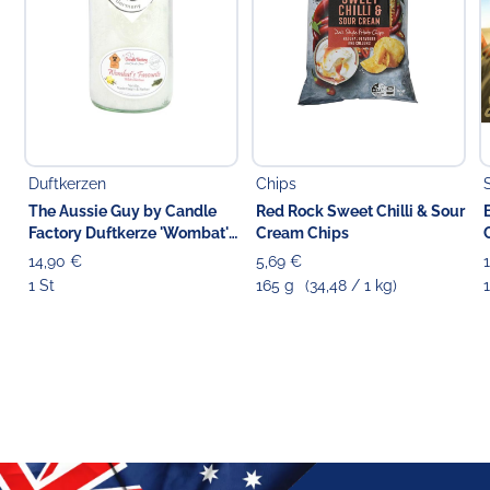
Duftkerzen
Chips
The Aussie Guy by Candle
Red Rock Sweet Chilli & Sour
Factory Duftkerze 'Wombat's
Cream Chips
Favourite' 13.5 cm
14,90 €
5,69 €
1 St
165 g
(34,48 / 1 kg)
1