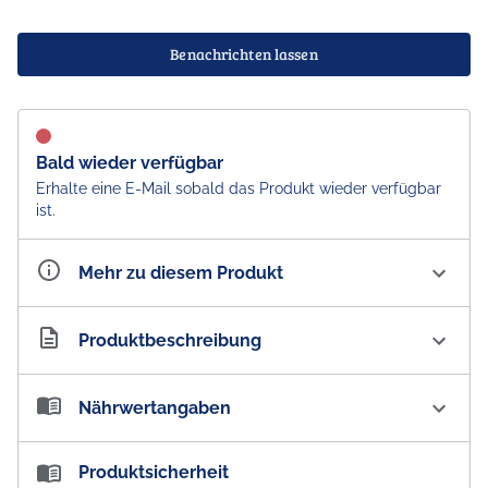
Benachrichten lassen
Bald wieder verfügbar
Erhalte eine E-Mail sobald das Produkt wieder verfügbar
ist.
Mehr zu diesem Produkt
Artikelnummer
AU100773
Produktbeschreibung
Cadbury Dairy Milk Caramello Schokoriegel - Import
Nährwertangaben
Der Cadbury Dairy Milk Caramello Schokoriegel ist
glatt und cremig und wird aus 100 % nachhaltig
Nährwertangaben:
Produktsicherheit