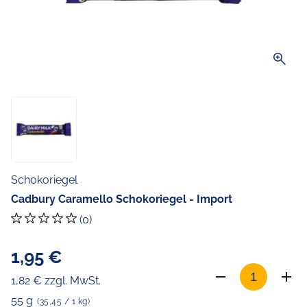
zoom_in
Schokoriegel
Cadbury Caramello Schokoriegel - Import
(0)
1,95 €
1,82 € zzgl. MwSt.
55 g
(35,45 / 1 kg)