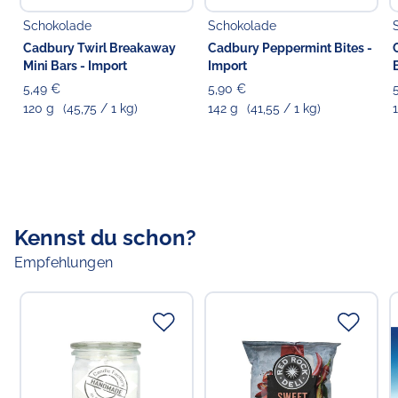
Schalenfrüchten enthalten.
Schokolade
Schokolade
Cadbury Twirl Breakaway
Cadbury Peppermint Bites -
Mini Bars - Import
Import
5,49 €
5,90 €
120 g
(45,75 / 1 kg)
142 g
(41,55 / 1 kg)
Kennst du schon?
Empfehlungen