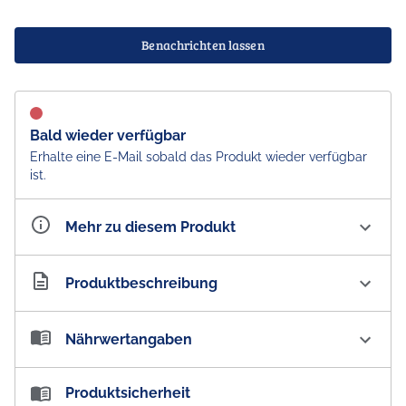
Benachrichten lassen
Bald wieder verfügbar
Erhalte eine E-Mail sobald das Produkt wieder verfügbar
ist.
Mehr zu diesem Produkt
Artikelnummer
AU100934
Produktbeschreibung
Cadbury Cherry Ripe Minis Kokos mit Kirsche
Nährwertangaben
Schokolade - Import
Cadbury Mini Cherry Ripe Schokoladenstücke mit
Nährwertangaben:
Produktsicherheit