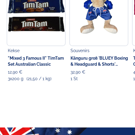
Kekse
Souvenirs
"Mixed 3 Famous II" TimTam
Känguru groß 'BLUEY Boxing
Set Australian Classic
& Headguard & Shorts'
Stofftier blau, 42 cm
12,90 €
32,90 €
3x200 g
(21,50 / 1 kg)
1 St