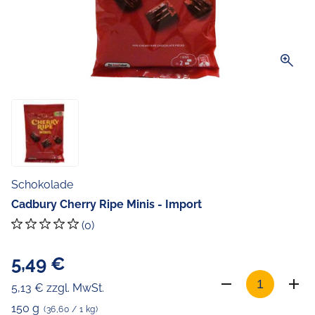
zoom_in
Schokolade
Cadbury Cherry Ripe Minis - Import
(0)
5,49 €
5,13 € zzgl. MwSt.
150 g
(36,60 / 1 kg)