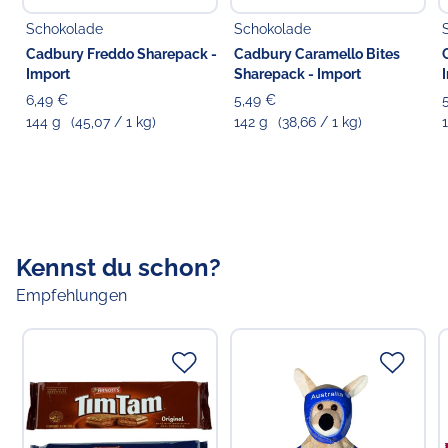
weiteren Nüssen enthalten.
Schokolade
Schokolade
Cadbury Freddo Sharepack -
Cadbury Caramello Bites
Import
Sharepack - Import
6,49 €
5,49 €
144 g
(45,07 / 1 kg)
142 g
(38,66 / 1 kg)
Kennst du schon?
Empfehlungen