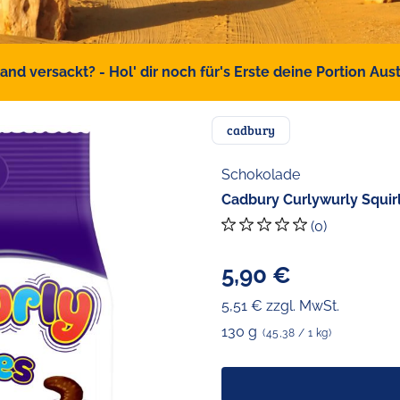
d versackt? - Hol' dir noch für's Erste deine Portion Austr
cadbury
Schokolade
Cadbury Curlywurly Squirl
(0)
5,90 €
5,51 € zzgl. MwSt.
130 g
(45,38 / 1 kg)