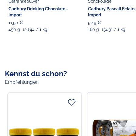
Getränkepulver
Schokolade
Cadbury Drinking Chocolate -
Cadbury Pascall Eclairs
Import
Import
11,90 €
5,49 €
450 g
(26,44 / 1 kg)
160 g
(34,31 / 1 kg)
Kennst du schon?
Empfehlungen