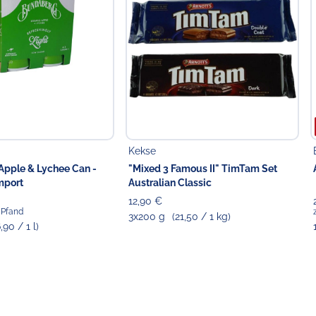
Kekse
pple & Lychee Can -
"Mixed 3 Famous II" TimTam Set
mport
Australian Classic
12,90 €
€ Pfand
3x200 g
(21,50 / 1 kg)
6,90 / 1 l)