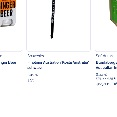
ke
Souvenirs
Softdrinks
nger Beer
Fineliner Australien 'Koala Australia'
Bundaberg A
schwarz
Australian I
3,49 €
6,90 €
zzgl. 4x 0,25 
1 St
4x250 ml
(