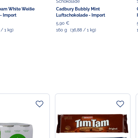
Schokolade
eam White Weiße
Cadbury Bubbly Mint
- Import
Luftschokolade - Import
5,90 €
 / 1 kg)
160 g
(36,88 / 1 kg)