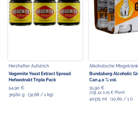
Herzhafter Aufstrich
Alkoholische Mixgeträn
Vegemite Yeast Extract Spread
Bundaberg Alcoholic Gi
Hefeextrakt Triple Pack
Can 4.0 % vol.
54,90 €
15,90 €
zzgl. 4x 0,25 € Pfand
3x560 g
(32,68 / 1 kg)
4x375 ml
(10,60 / 1 l)