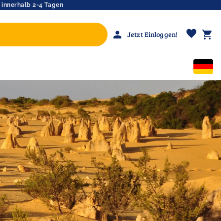
 innerhalb 2-4 Tagen
favorite
person
shopping_cart
Jetzt Einloggen!