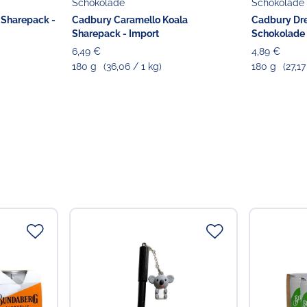
Schokolade
Schokolade
 Sharepack -
Cadbury Caramello Koala
Cadbury Dr
Sharepack - Import
Schokolade 
6,49 €
4,89 €
180 g
(36,06 / 1 kg)
180 g
(27,17