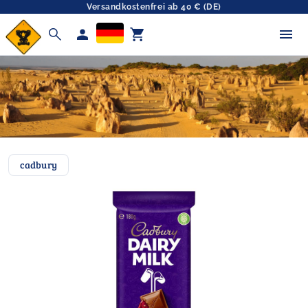
Versandkostenfrei ab 40 € (DE)
search
person
shopping_cart
cadbury