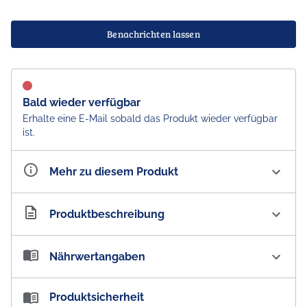
Benachrichten lassen
Bald wieder verfügbar
Erhalte eine E-Mail sobald das Produkt wieder verfügbar
ist.
Mehr zu diesem Produkt
Artikelnummer
AU100099
Produktbeschreibung
Cadbury Dairy Milk Turkish Delight Schokolade -
Nährwertangaben
Import
Cadbury Dairy Milk Milchschokolade mit Turkish
Nährwertangaben:
Produktsicherheit