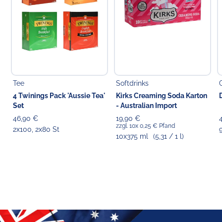
Tee
Softdrinks
4 Twinings Pack 'Aussie Tea'
Kirks Creaming Soda Karton
Set
- Australian Import
46,90 €
19,90 €
zzgl. 10x 0,25 € Pfand
2x100, 2x80 St
10x375 ml
(5,31 / 1 l)