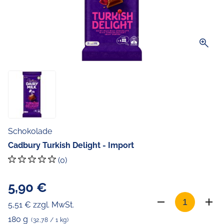
zoom_in
Schokolade
Cadbury Turkish Delight - Import
(0)
5,90 €
5,51 € zzgl. MwSt.
180 g
(32,78 / 1 kg)