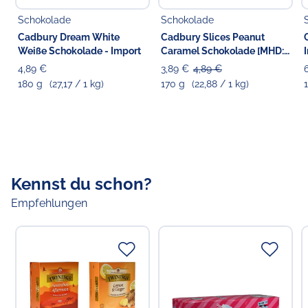
Nüssen enthalten.
Schokolade
Schokolade
Cadbury Dream White
Cadbury Slices Peanut
Weiße Schokolade - Import
Caramel Schokolade [MHD:
09.04.2026]
4,89 €
3,89 €
4,89 €
180 g
(27,17 / 1 kg)
170 g
(22,88 / 1 kg)
Kennst du schon?
Empfehlungen