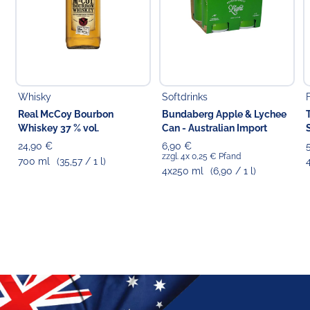
Whisky
Softdrinks
Real McCoy Bourbon
Bundaberg Apple & Lychee
Whiskey 37 % vol.
Can - Australian Import
24,90 €
6,90 €
zzgl. 4x 0,25 € Pfand
700 ml
(35,57 / 1 l)
4x250 ml
(6,90 / 1 l)