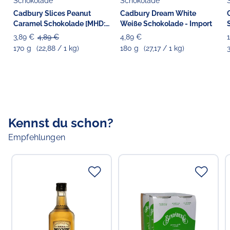
Schokolade
Schokolade
Cadbury Slices Peanut
Cadbury Dream White
Caramel Schokolade [MHD:
Weiße Schokolade - Import
09.04.2026]
3,89 €
4,89 €
4,89 €
170 g
(22,88 / 1 kg)
180 g
(27,17 / 1 kg)
Kennst du schon?
Empfehlungen