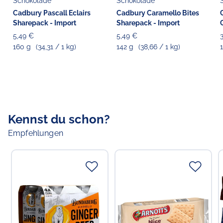
Schokolade
Schokolade
Cadbury Pascall Eclairs
Cadbury Caramello Bites
Sharepack - Import
Sharepack - Import
5,49 €
5,49 €
160 g
(34,31 / 1 kg)
142 g
(38,66 / 1 kg)
Kennst du schon?
Empfehlungen