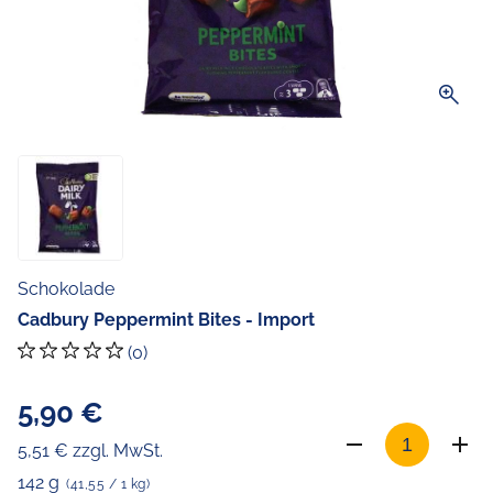
zoom_in
Schokolade
Cadbury Peppermint Bites - Import
(0)
5,90 €
5,51 € zzgl. MwSt.
142 g
(41,55 / 1 kg)