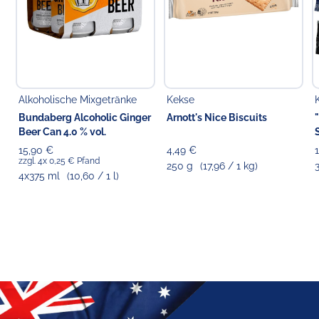
Alkoholische Mixgetränke
Kekse
Bundaberg Alcoholic Ginger
Arnott's Nice Biscuits
Beer Can 4.0 % vol.
15,90 €
4,49 €
zzgl. 4x 0,25 € Pfand
250 g
(17,96 / 1 kg)
4x375 ml
(10,60 / 1 l)