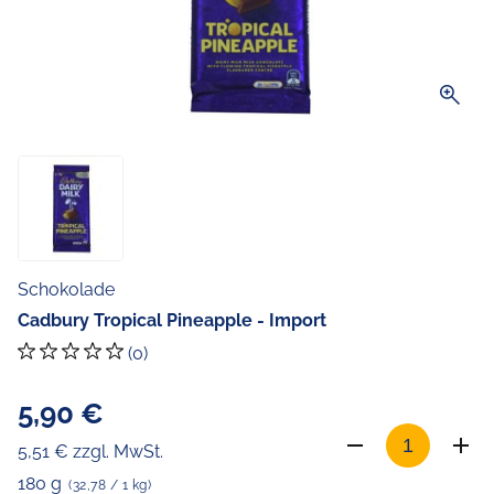
zoom_in
Schokolade
Cadbury Tropical Pineapple - Import
(0)
5,90 €
5,51 € zzgl. MwSt.
180 g
(32,78 / 1 kg)