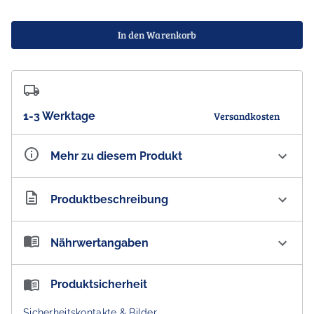
In den Warenkorb
1-3 Werktage
Versandkosten
Mehr zu diesem Produkt
Artikelnummer
AU100776
Produktbeschreibung
Cadbury Dairy Milk Tropical Pineapple Schokolade -
Nährwertangaben
Import
Cadbury Dairy Milk Schokolade mit einem Kern
Nährwertangaben:
Produktsicherheit
tropischem Ananasgeschmacks.
Portionen pro Packung: 7.2 / Menge pro Portion: 25 g
Sicherheitskontakte & Bilder