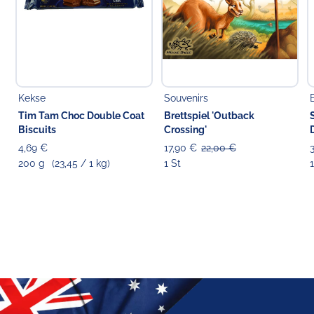
Kekse
Souvenirs
Tim Tam Choc Double Coat
Brettspiel 'Outback
Biscuits
Crossing'
4,69 €
17,90 €
22,00 €
200 g
(23,45 / 1 kg)
1 St