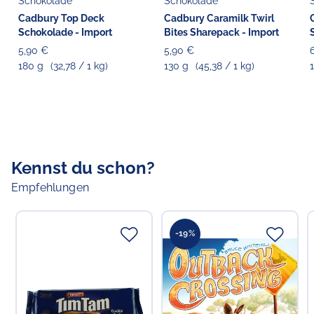
Schokolade
Schokolade
Cadbury Top Deck
Cadbury Caramilk Twirl
Schokolade - Import
Bites Sharepack - Import
5,90 €
5,90 €
180 g
(32,78 / 1 kg)
130 g
(45,38 / 1 kg)
Kennst du schon?
Empfehlungen
-19%