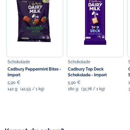
- Zucker
11.0 g
8.8 %
56.6 g
Salz
0.04 g
1.2 %
0.21 g
*RM: Referenzmenge für einen durchschnittlichen
Erwachsenen (8400 kJ / 2000 kcal).
Allergiehinweis:
Enthält Milch und Soja. Kann Spuren Erdnüssen und
anderen Nüssen enthalten.
Schokolade
Schokolade
Cadbury Peppermint Bites -
Cadbury Top Deck
Import
Schokolade - Import
5,90 €
5,90 €
142 g
(41,55 / 1 kg)
180 g
(32,78 / 1 kg)