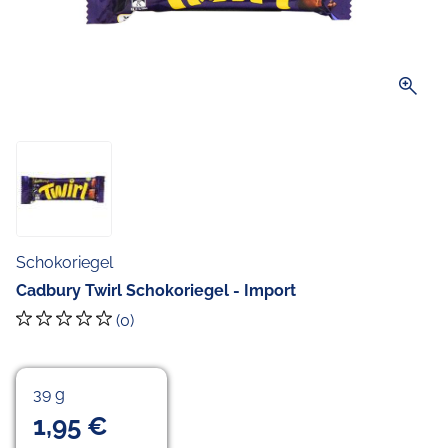
zoom_in
Schokoriegel
Cadbury Twirl Schokoriegel - Import
(0)
39 g
1,95 €