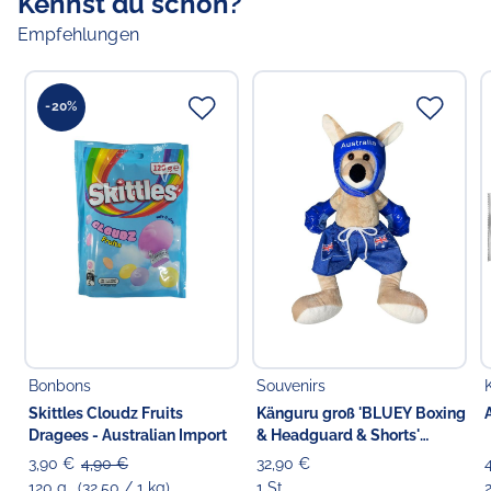
Kennst du schon?
Empfehlungen
-20%
Bonbons
Souvenirs
Skittles Cloudz Fruits
Känguru groß 'BLUEY Boxing
Dragees - Australian Import
& Headguard & Shorts'
Stofftier blau, 42 cm
3,90 €
4,90 €
32,90 €
120 g
(32,50 / 1 kg)
1 St