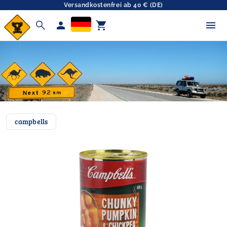
Versandkostenfrei ab 40 € (DE)
search
person
shopping_cart
campbells