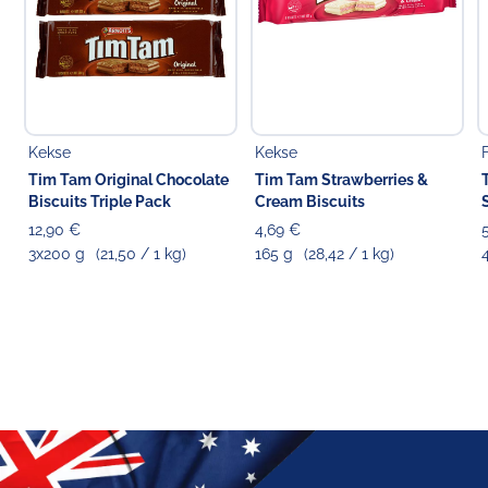
Kekse
Kekse
Tim Tam Original Chocolate
Tim Tam Strawberries &
Biscuits Triple Pack
Cream Biscuits
12,90 €
4,69 €
3x200 g
(21,50 / 1 kg)
165 g
(28,42 / 1 kg)