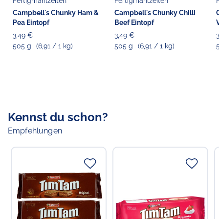
Fertigmahlzeiten
Fertigmahlzeiten
Campbell's Chunky Ham &
Campbell's Chunky Chilli
Pea Eintopf
Beef Eintopf
3,49 €
3,49 €
505 g
(6,91 / 1 kg)
505 g
(6,91 / 1 kg)
Kennst du schon?
Empfehlungen