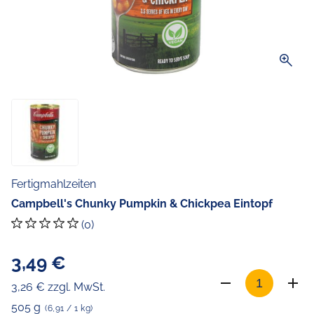
zoom_in
Fertigmahlzeiten
Campbell's Chunky Pumpkin & Chickpea Eintopf
(0)
3,49 €
3,26 € zzgl. MwSt.
505 g
(6,91 / 1 kg)