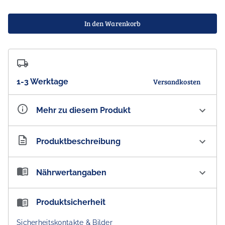
In den Warenkorb
1-3 Werktage
Versandkosten
Mehr zu diesem Produkt
Artikelnummer
AU100716
Produktbeschreibung
Carlton Premium Dry Lager Bottle 4.5% vol.
Nährwertangaben
Zutaten:
Wasser,
Gerstenmalz
, Hopfen
Nährwertangaben:
Produktsicherheit
Kein Verkauf und keine Abgabe an Personen unter 18
Jahren!
Brennwert pro 100 ml:
139 kJ / 33 kcal
Sicherheitskontakte & Bilder