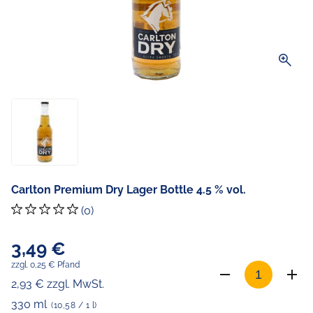
zoom_in
Carlton Premium Dry Lager Bottle 4.5 % vol.
(0)
3,49 €
zzgl. 0,25 € Pfand
2,93 € zzgl. MwSt.
330 ml
(10,58 / 1 l)