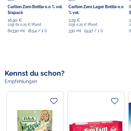
Carlton Zero Bottle 0.0 % vol.
Carlton Zero Lager Bottle 0.0
Sixpack
% vol.
B
16,90 €
3,29 €
zzgl. 6x 0,25 € Pfand
zzgl. 0,25 € Pfand
z
6x330 ml
(8,54 / 1 l)
330 ml
(9,97 / 1 l)
Kennst du schon?
Empfehlungen