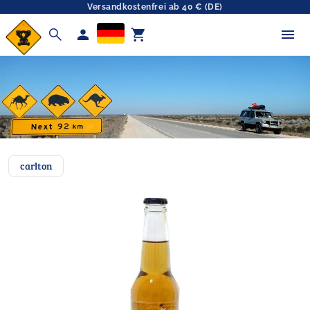
Versandkostenfrei ab 40 € (DE)
search
person
shopping_cart
carlton