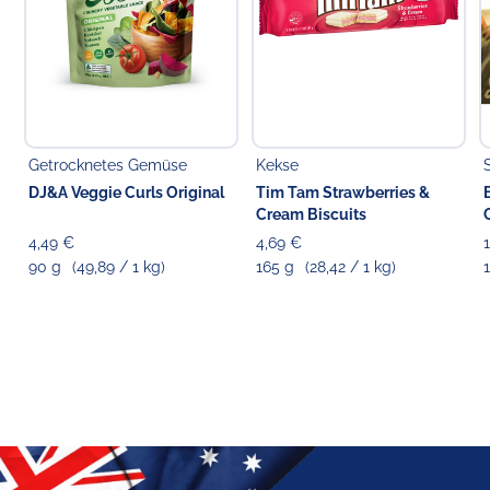
Getrocknetes Gemüse
Kekse
DJ&A Veggie Curls Original
Tim Tam Strawberries &
Cream Biscuits
4,49 €
4,69 €
90 g
(49,89 / 1 kg)
165 g
(28,42 / 1 kg)
1