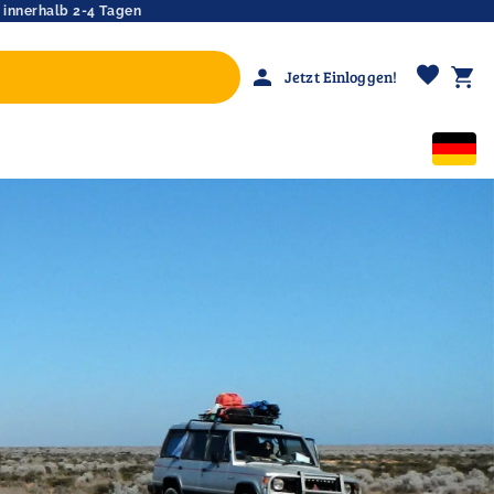
 innerhalb 2-4 Tagen
favorite
person
shopping_cart
Jetzt Einloggen!