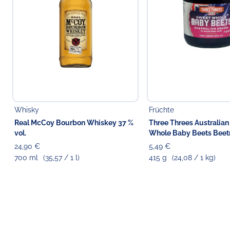
Whisky
Früchte
Real McCoy Bourbon Whiskey 37 %
Three Threes Australia
vol.
Whole Baby Beets Beet
24,90 €
5,49 €
700 ml
(35,57 / 1 l)
415 g
(24,08 / 1 kg)