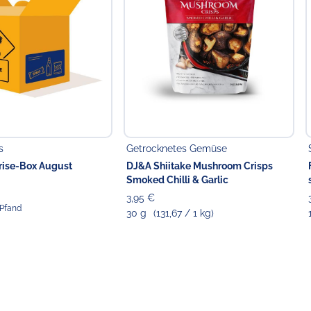
s
Getrocknetes Gemüse
rise-Box August
DJ&A Shiitake Mushroom Crisps
Smoked Chilli & Garlic
3,95 €
 Pfand
30 g
(131,67 / 1 kg)