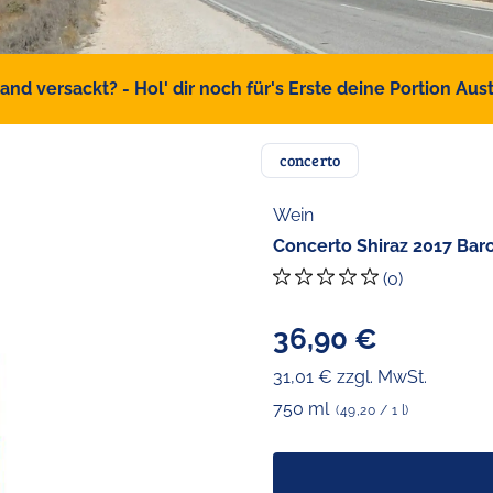
d versackt? - Hol' dir noch für's Erste deine Portion Austr
concerto
Wein
Concerto Shiraz 2017 Baro
(0)
36,90 €
31,01 € zzgl. MwSt.
750 ml
(49,20 / 1 l)