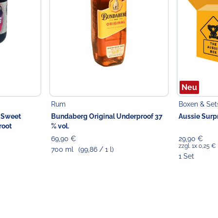
Neu
Rum
Boxen & Set
n Sweet
Bundaberg Original Underproof 37
Aussie Surp
root
% vol.
69,90 €
29,90 €
zzgl. 1x 0,25 €
700 ml
(99,86 / 1 l)
1 Set