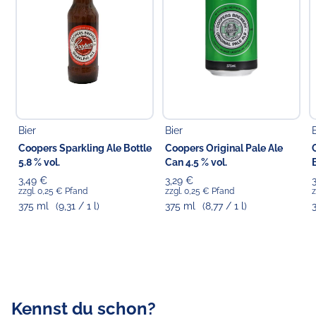
22769 Hamburg
Bier
Bier
Coopers Sparkling Ale Bottle
Coopers Original Pale Ale
5.8 % vol.
Can 4.5 % vol.
B
3,49 €
3,29 €
zzgl. 0,25 € Pfand
zzgl. 0,25 € Pfand
z
375 ml
(9,31 / 1 l)
375 ml
(8,77 / 1 l)
Kennst du schon?