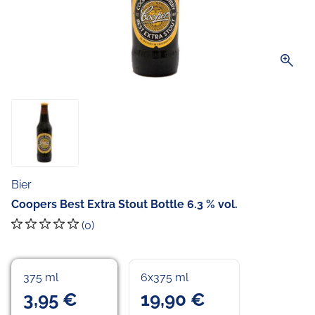
zoom_in
Bier
Coopers Best Extra Stout Bottle 6.3 % vol.
(0)
375 ml
6x375 ml
3,95 €
19,90 €