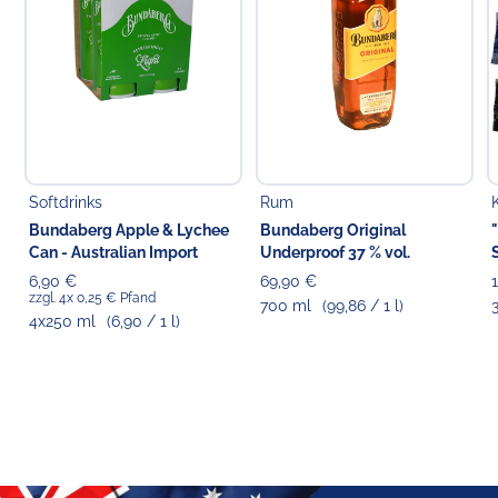
Softdrinks
Rum
Bundaberg Apple & Lychee
Bundaberg Original
Can - Australian Import
Underproof 37 % vol.
6,90 €
69,90 €
zzgl. 4x 0,25 € Pfand
700 ml
(99,86 / 1 l)
4x250 ml
(6,90 / 1 l)