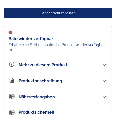
Benachrichten lassen
Bald wieder verfügbar
Erhalte eine E-Mail sobald das Produkt wieder verfügbar
ist.
Mehr zu diesem Produkt
Artikelnummer
AU100162
Produktbeschreibung
Coopers Home Brew Dark Ale - Bier selber brauen
Nährwertangaben
Ergibt 23 Liter selbstgebrautes Bier.
Nährwertangaben:
Produktsicherheit