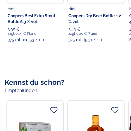
mg
Bier
Bier
Vitamin C
< 5.0 μg
0 %
< 5.0
Coopers Best Extra Stout
Coopers Dry Beer Bottle 4.2
μg
Bottle 6.3 % vol.
% vol.
4
Kalzium
0 %
18 mg
3,95 €
3,49 €
Eisen
0 %
< 1 mg
zzgl. 0,25 € Pfand
zzgl. 0,25 € Pfand
z
375 ml
(10,53 / 1 l)
375 ml
(9,31 / 1 l)
*RM: Referenzmenge für einen durchschnittlichen
Erwachsenen (8700 kJ / 2000 kcal).
Allergiehinweis:
Enthält glutenhaltiges Getreide.
Kennst du schon?
Empfehlungen