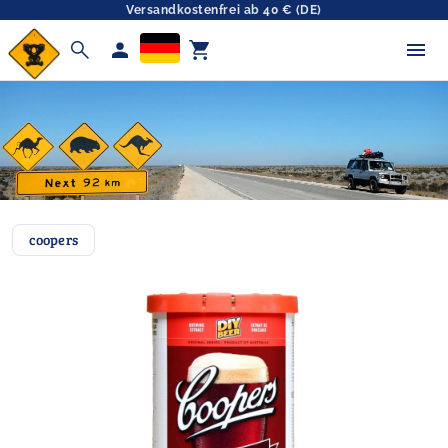
Versandkostenfrei ab 40 € (DE)
search
person
shopping_cart
coopers