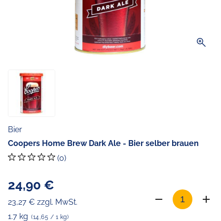
zoom_in
Bier
Coopers Home Brew Dark Ale - Bier selber brauen
(0)
24,90 €
23,27 € zzgl. MwSt.
1.7 kg
(14,65 / 1 kg)