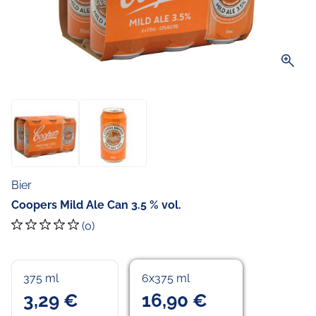
zoom_in
Bier
Coopers Mild Ale Can 3.5 % vol.
(0)
375 ml
6x375 ml
3,29 €
16,90 €