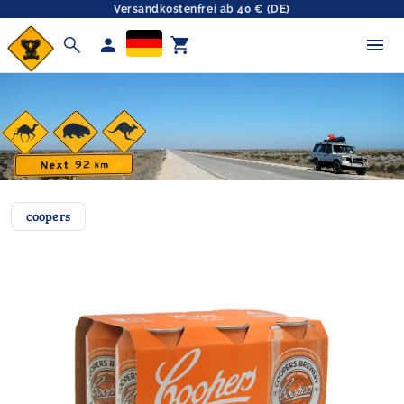
Versandkostenfrei ab 40 € (DE)
search
person
shopping_cart
coopers